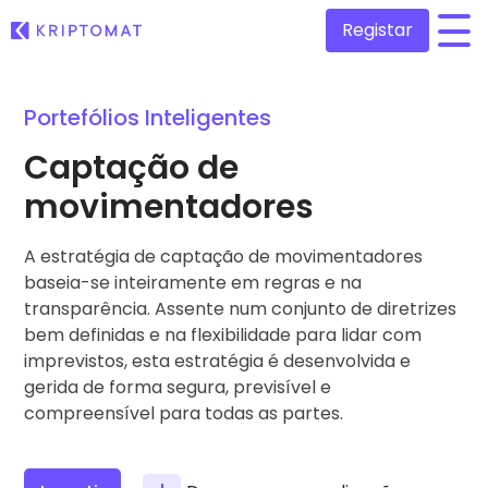
Registar
/
Portefólios Inteligentes
Todos os preços
Mais de 300 criptomoedas
Captação de
Principais Ganhadores & Perdedores
movimentadores
Procure oportunidades de investimento
Comprar e Vender Cripto
Compre mais de 300 criptomoedas
A estratégia de captação de movimentadores
Adicionado/s Recentemente
Novos tokens adicionados à Kriptomat
baseia-se inteiramente em regras e na
Trocar Crypto
Mais de 1000 pares à escolha
transparência. Assente num conjunto de diretrizes
E se eu comprasse 100 euros de…
bem definidas e na flexibilidade para lidar com
...hoje valeria
Portefólios Inteligentes
imprevistos, esta estratégia é desenvolvida e
Modo inteligente de investir em cripto
gerida de forma segura, previsível e
compreensível para todas as partes.
Carteira da Kriptomat
Uma carteira de criptomoedas simples e segura
Explorador de Investimentos