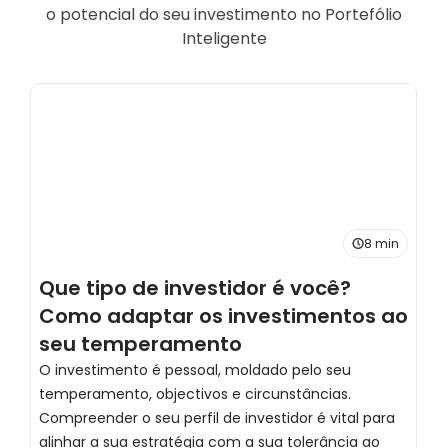
o potencial do seu investimento no Portefólio
Inteligente
8 min
Que tipo de investidor é você?
D
Como adaptar os investimentos ao
a
seu temperamento
d
O investimento é pessoal, moldado pelo seu
D
temperamento, objectivos e circunstâncias.
D
Compreender o seu perfil de investidor é vital para
K
alinhar a sua estratégia com a sua tolerância ao
d