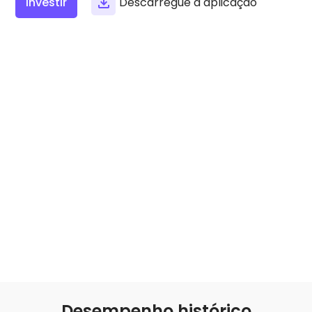
Investir
Descarregue a aplicação
Encontra a tua estratégia cripto
KriptoEarn
Ganhe recompensas com as suas criptomoedas
Cofre
Guarde criptomoedas para o seu futuro
Compra Recorrente
Investimentos regulares programados (DCA)
Alerta de preços
Atualizações de preços em tempo real para os seus tokens
favoritos
Explorar Ativos
Descubra oportunidades de investimento
Análise do Portefólio
Ideias inteligentes para um desempenho ótimo
Desempenho histórico