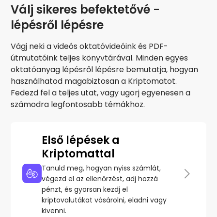
Kapj jutalmakat a kriptod után
Válj sikeres befektetővé -
lépésről lépésre
Trezor
Takaríts meg kriptot a jövődért
Vágj neki a videós oktatóvideóink és PDF-
Ismétlődő vásárlás
útmutatóink teljes könyvtárával. Minden egyes
Rendszeresen ütemezett befektetések (DCA)
oktatóanyag lépésről lépésre bemutatja, hogyan
használhatod magabiztosan a Kriptomatot.
Árriasztások
Fedezd fel a teljes utat, vagy ugorj egyenesen a
Kedvenc tokenjeid valós idejű árfrissítései
számodra legfontosabb témákhoz.
Eszközök felfedezése
Fedezz fel befektetési lehetőségeket
Első lépések a
Portfólióelemzés
Intelligens betekintés az optimális teljesítmény érdekében
Kriptomattal
Tanuld meg, hogyan nyiss számlát,
végezd el az ellenőrzést, adj hozzá
pénzt, és gyorsan kezdj el
kriptovalutákat vásárolni, eladni vagy
kivenni.