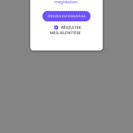
megfelelően.
ÖSSZES ELFOGADÁSA
RÉSZLETEK
MEGJELENÍTÉSE
ELENGEDHETETLENÜL
SZÜKSÉGES
TELJESÍTMÉNY
CÉLZÁS
FUNKCIONALITÁS