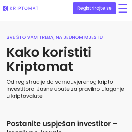
Registrirajte se
/
Sve cijene
SVE ŠTO VAM TREBA, NA JEDNOM MJESTU
Više od 300 kriptovaluta
Kako koristiti
Najveći Pad i Rast
Pronađite mogućnosti ulaganja
Kupite i prodajte kriptovalute
Kriptomat
Kupite preko 300 kriptovaluta
Nedavno dodani
Novi tokeni dodani na Kriptomat
Razmjenite kriptovalute
Od registracije do samouvjerenog kripto
Više od 1000 parova
Da ste investirali 100 eura u…
investitora. Jasne upute za pravilno ulaganje
...danas biste imali
Inteligentni portfelji
u kriptovalute.
Pametno ulaganje u kripto
Kriptomat novčanik
Siguran i jednostavan kripto novčanik
Postanite uspješan investitor –
Istraživač ulaganja