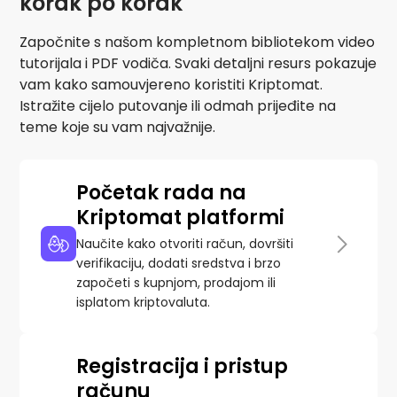
korak po korak
Pronađi svoju kripto strategiju
Započnite s našom kompletnom bibliotekom video
KriptoEarn
tutorijala i PDF vodiča. Svaki detaljni resurs pokazuje
Zaradite kripto nagrade
vam kako samouvjereno koristiti Kriptomat.
Trezor
Istražite cijelo putovanje ili odmah prijeđite na
Uštedite kriptovalute za svoju budućnost
teme koje su vam najvažnije.
Ponavljajuća kupnja
Redovita planirana ulaganja (DCA)
Početak rada na
Upozorenja o cijenama
Kriptomat platformi
Stalna ažuriranja cijena vaših omiljenih tokena
Naučite kako otvoriti račun, dovršiti
Istražite sredstva
verifikaciju, dodati sredstva i brzo
Otkrijte prilike za ulaganje
započeti s kupnjom, prodajom ili
isplatom kriptovaluta.
Analitika portfelja
Pametni uvidi za optimalnu izvedbu
Registracija i pristup
računu