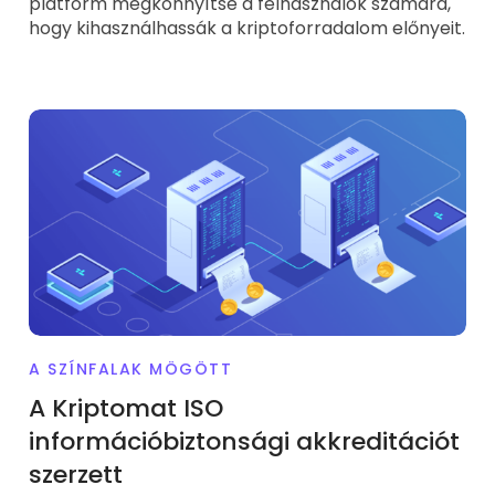
platform megkönnyítse a felhasználók számára,
hogy kihasználhassák a kriptoforradalom előnyeit.
A SZÍNFALAK MÖGÖTT
A Kriptomat ISO
információbiztonsági akkreditációt
szerzett