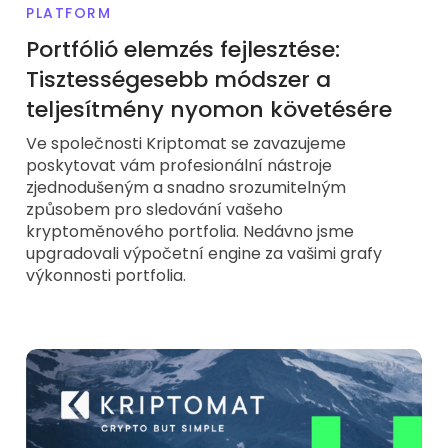
PLATFORM
Portfólió elemzés fejlesztése:
Tisztességesebb módszer a
teljesítmény nyomon követésére
Ve společnosti Kriptomat se zavazujeme
poskytovat vám profesionální nástroje
zjednodušeným a snadno srozumitelným
způsobem pro sledování vašeho
kryptoměnového portfolia. Nedávno jsme
upgradovali výpočetní engine za vašimi grafy
výkonnosti portfolia.