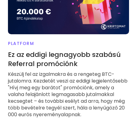
PLATFORM
Ez az eddigi legnagyobb szabású
Referral promóciónk
Készülj fel az izgalmakra és a rengeteg BTC-
jutalomra. Kezdetét veszi az eddigi legjelentősebb
"Hívj meg egy barátot" promóciónk, amely a
valaha felajánlott legmagasabb jutalmakkal
kecsegtet – és további esélyt ad arra, hogy még
több bevételre tegyél szert, hála a lenyűgöző 20
000 eurós nyereményalapnak.
A Kriptomat hozzáadja a magyar forint támogatását a rendszeréhez Magyarországon