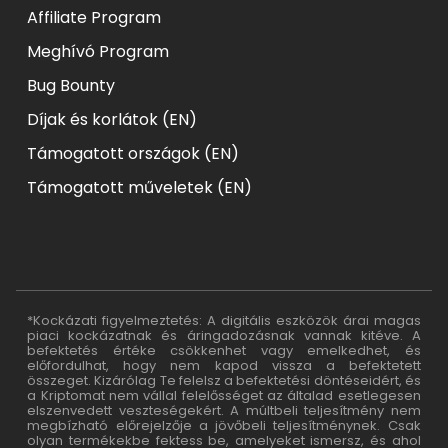
Affiliate Program
Meghívó Program
Bug Bounty
Díjak és korlátok (EN)
Támogatott országok (EN)
Támogatott műveletek (EN)
*Kockázati figyelmeztetés: A digitális eszközök árai magas
piaci kockázatnak és áringadozásnak vannak kitéve. A
befektetés értéke csökkenhet vagy emelkedhet, és
előfordulhat, hogy nem kapod vissza a befektetett
összeget. Kizárólag Te felelsz a befektetési döntéseidért, és
a Kriptomat nem vállal felelősséget az általad esetlegesen
elszenvedett veszteségekért. A múltbeli teljesítmény nem
megbízható előrejelzője a jövőbeli teljesítménynek. Csak
olyan termékekbe fektess be, amelyeket ismersz, és ahol