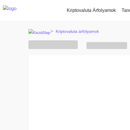
Kriptovaluta Árfolyamok
Tan
Kriptovaluta árfolyamok
Kripto vétel és eladás
Összes ár
Frissen hozzá
Vásárolj több mint 300 kriptovaluta 
Több mint 300 kriptovaluta
Újonnan hozzáa
válogatva
Mi lenne akko
Legnagyobb nyertesek és vesztesek
Kripto átváltás
vásároltam v
Találj befektetési lehetőségeket
Több mint 1000 párosítási lehetőség
...ma ennyit érn
Intelligens portfóliók
A kriptovalutákba való befektetés o
Kriptomat pénztárca
Egy biztonságos és egyszerű kriptot