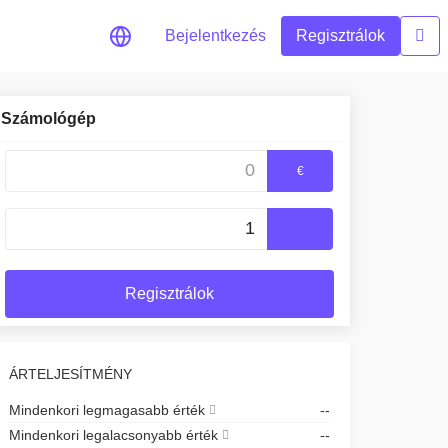
Bejelentkezés
Regisztrálok
Számológép
€
d valós idejű árfrissítései
fedezése
ktetési lehetőségeket
zés
Regisztrálok
kintés az optimális teljesítmény
ÁRTELJESÍTMÉNY
Mindenkori legmagasabb érték
--
Mindenkori legalacsonyabb érték
--