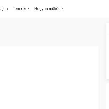
uljon
Termékek
Hogyan működik
KriptoEarn
adott
közül
Kapj jutalmakat a kriptod után
dott tokenek a Kriptomaton
Árriasztások
Kedvenc tokenjei
r, ha 100 € értékben
Trezor
olna…
Takaríts meg kriptot a jövődért
Eszközök fel
e
Fedezz fel befe
Ismétlődő vásárlás
Portfólióelem
Rendszeresen ütemezett befektetések (DCA)
kos módja
Intelligens bete
érdekében
árca