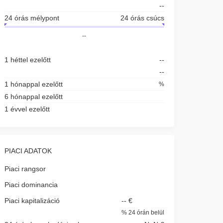
--
24 órás mélypont
24 órás csúcs
--
1 héttel ezelőtt
--
--
1 hónappal ezelőtt
%
6 hónappal ezelőtt
1 évvel ezelőtt
PIACI ADATOK
Piaci rangsor
Piaci dominancia
Piaci kapitalizáció
-- €
%
24 órán belül