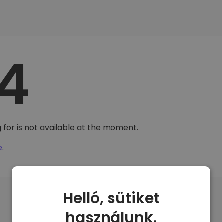
4
 for is not available at the moment.
e
.
Helló, sütiket
használunk.