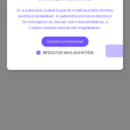
Ez a weboldal sütiket használ a felhasználói élmény
javítása érdekében. A weboldalunk használatával
Ön hozzájárul az összes süti használatához, a
Cookie szabályzatunknak megfelelően.
ÖSSZES ELFOGADÁSA
RÉSZLETEK MEGJELENÍTÉSE
ELENGEDHETETLENÜL SZÜKSÉGES
TELJESÍTMÉNY
CÉLZÁS
FUNKCIONALITÁS