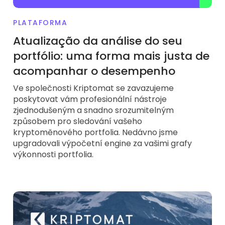
Encontra a tua estratégia cripto
PLATAFORMA
KriptoEarn
Ganhe recompensas com as suas criptomoedas
Atualização da análise do seu
portfólio: uma forma mais justa de
Cofre
Guarde criptomoedas para o seu futuro
acompanhar o desempenho
Ve společnosti Kriptomat se zavazujeme
Compra Recorrente
Investimentos regulares programados (DCA)
poskytovat vám profesionální nástroje
zjednodušeným a snadno srozumitelným
Alerta de preços
způsobem pro sledování vašeho
Atualizações de preços em tempo real para os seus tokens
favoritos
kryptoměnového portfolia. Nedávno jsme
upgradovali výpočetní engine za vašimi grafy
Explorar Ativos
výkonnosti portfolia.
Descubra oportunidades de investimento
Análise do Portefólio
Ideias inteligentes para um desempenho ótimo