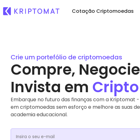
Cotação Criptomoedas
Ad
Todos os preços
Comprar e V
No
Mais de 300 criptomoedas
Compre mais 
Kr
Crie um portefólio de criptomoedas
Compre, Negocie
E 
Principais Ganhadores &
Trocar Cryp
d
Perdedores
Mais de 1000 
...
Procure oportunidades de
Invista em
investimento
Cripto
Portefólios 
Modo inteligen
cripto
Embarque no futuro das finanças com a Kriptomat - 
Carteira da
em criptomoedas sem esforço e melhore as suas de
Uma carteira 
simples e seg
academia educacional.
Explorador 
Encontra a tua