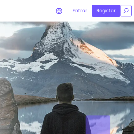
Entrar
Registar
/
Alerta de preços
Atualizações de preços em tempo
real para os seus tokens favoritos
Explorar Ativos
Descubra oportunidades de
investimento
Análise do Portefólio
Ideias inteligentes para um
desempenho ótimo