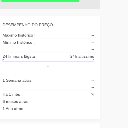
DESEMPENHO DO PREÇO
Máximo histórico
--
Mínimo histórico
--
--
24 timmars lägsta
24h altíssimo
--
1 Semana atrás
--
--
Há 1 mês
%
6 meses atrás
1 Ano atrás