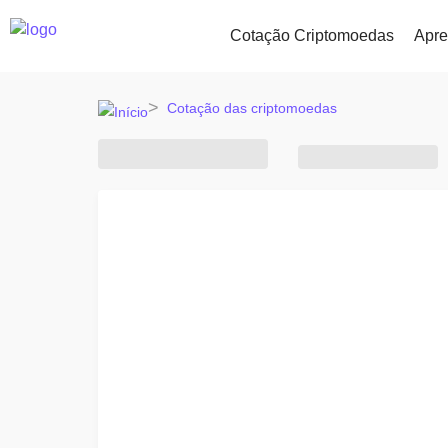
Cotação Criptomoedas
Apr
Cotação das criptomoedas
Comprar e Vender Cripto
Adicionado/s
Compre mais de 300 criptomoedas
Novos tokens ad
Todos os preços
Mais de 300 criptomoedas
Trocar Crypto
E se eu comp
Mais de 1000 pares à escolha
...hoje valeria
Principais Ganhadores & Perdedores
Procure oportunidades de investimento
Portefólios Inteligentes
Modo inteligente de investir em cripto
Carteira da Kriptomat
Uma carteira de criptomoedas simple
Explorador de Investimentos
Encontra a tua estratégia cripto