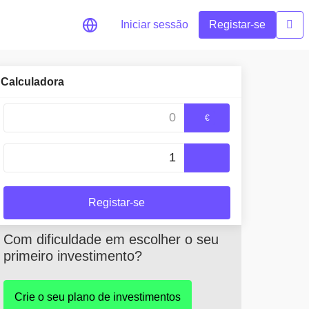
Iniciar sessão
Registar-se
Calculadora
os
 preços em tempo real para os
€
ritos
s
nidades de investimento
tefólio
ntes para um desempenho ótimo
Registar-se
Com dificuldade em escolher o seu
primeiro investimento?
Crie o seu plano de investimentos