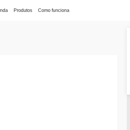
enda
Produtos
Como funciona
Alerta de preç
KriptoEarn
 Recentemente
Atualizações de
Ganhe recompensas com as suas criptomoedas
icionados à Kriptomat
seus tokens favo
Cofre
rasse 100 euros de…
Explorar Ativo
Guarde criptomoedas para o seu futuro
Descubra oportu
Compra Recorrente
Análise do Por
Investimentos regulares programados (DCA)
Ideias intelige
s e segura