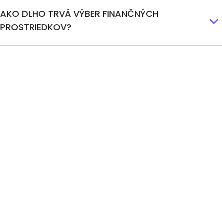
AKO DLHO TRVÁ VÝBER FINANČNÝCH
PROSTRIEDKOV?
Máte ďalšie otázky?
Ak máte akékoľvek otázky, na
ktoré sme ešte neodpovedali,
neváhajte nás
kontaktovať
.
Budeme
radi
,
ak
nám pošlete
správu.