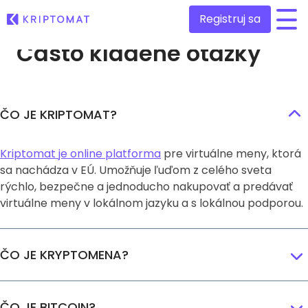
Registruj sa
Často kladené otázky
/
Všetky ceny
Viac ako 300+ kryptomien
ČO JE KRIPTOMAT?
Top Rastúce a Klesajúce
Nájdite investičné príležitosti
Nákup a predaj kryptomien
Nakúpte viac ako 300 kryptomien
Kriptomat je online platforma
pre virtuálne meny, ktorá
Posledné pridané
sa nachádza v EÚ. Umožňuje ľuďom z celého sveta
Novo pridané tokeny do Kriptomatu
Zmena kryptomien
rýchlo, bezpečne a jednoducho nakupovať a predávať
Viac ako 1 000 párovov
virtuálne meny v lokálnom jazyku a s lokálnou podporou.
Čo ak by som kúpil za 100€…
...dnes by mal hodnotu
Inteligentné portfóliá
Inteligentný spôsob investovania do kryptomien
ČO JE KRYPTOMENA?
Kriptomat Peňaženka
Bezpečná a jednoduchá krypto peňaženka
Investičný prieskumník
ČO JE BITCOIN?