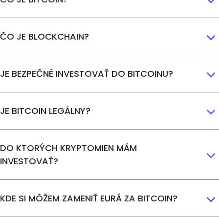
Nájdi svoju krypto stratégiu
KriptoEarn
ČO JE BLOCKCHAIN?
Získajte odmeny za svoje krypto
Trezor
Odložte si kryptomeny pre svoju budúcnosť
JE BEZPEČNÉ INVESTOVAŤ DO BITCOINU?
Opakovaný nákup
Pravidelné plánované investície (DCA)
JE BITCOIN LEGÁLNY?
Upozornenia na cenu
Aktualizované ceny vašich obľúbených tokenov v reálnom čase
Preskúmať aktíva
DO KTORÝCH KRYPTOMIEN MÁM
Objavte investičné príležitosti
INVESTOVAŤ?
Analýza portfólia
Inteligentné poznatky pre optimálny výkon
KDE SI MÔŽEM ZAMENIŤ EURÁ ZA BITCOIN?