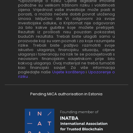
*Upozorenje o riziku: Cijene digitalne imovine
podložne su velikom tržišnom riziku i volatilnosti
cijena. Vrijednost vaše investicije može pasti ili
porasti, a možda nećete dobiti povrat uloženog
iznosa. Isključivo ste Vi odgovorni za svoje
investicijske odluke, a Kriptomat nije odgovoran
za bilo kakve gubitke koje možete pretrpjeti.
Rezultati iz prošlosti nisu pouzdan pokazatelj
budućih rezultata. Trebali biste ulagati samo u
proizvode koji su vam poznati i za koje razumijete
rizike. Trebali biste pažljivo razmotriti svoje
iskustvo ulaganja, financijsku situaciju, ciljeve
ulaganja i toleranciju na rizik te se posavjetovati s
neovisnim financijskim savjetnikom prije bilo
kakvog ulaganja. Ovaj materijal ne treba tumačiti
kao financijski savjet. Za više informacija
pogledajte naše
Uvjete korištenja
i
Upozorenje o
riziku
.
Pending MiCA authorisation in Estonia