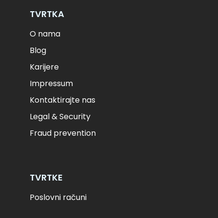
Kč
CZK
kr
NOK
TVRTKA
ft
HUF
L
RON
O nama
zł
PLN
kr.
DKK
Blog
Karijere
Impressum
Kontaktirajte nas
Legal & Security
Fraud prevention
TVRTKE
Poslovni računi