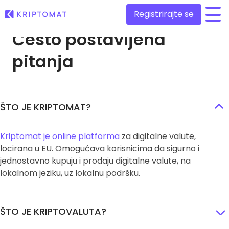
Registrirajte se
Često
postavljena
/
pitanja
Sve cijene
Više od 300 kriptovaluta
Najveći Pad i Rast
Pronađite mogućnosti ulaganja
Kupite i prodajte kriptovalute
ŠTO JE KRIPTOMAT?
Kupite preko 300 kriptovaluta
Nedavno dodani
Novi tokeni dodani na Kriptomat
Razmjenite kriptovalute
Kriptomat je online platforma
za digitalne valute,
Više od 1000 parova
locirana u EU. Omogućava korisnicima da sigurno i
Da ste investirali 100 eura u…
...danas biste imali
jednostavno kupuju i prodaju digitalne valute, na
Inteligentni portfelji
lokalnom jeziku, uz lokalnu podršku.
Pametno ulaganje u kripto
Kriptomat novčanik
Siguran i jednostavan kripto novčanik
ŠTO JE KRIPTOVALUTA?
Istraživač ulaganja