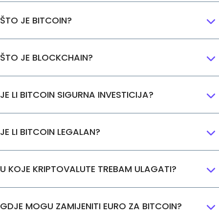
Pronađi svoju kripto strategiju
ŠTO JE BITCOIN?
KriptoEarn
Zaradite kripto nagrade
Trezor
ŠTO JE BLOCKCHAIN?
Uštedite kriptovalute za svoju budućnost
Ponavljajuća kupnja
JE LI BITCOIN SIGURNA INVESTICIJA?
Redovita planirana ulaganja (DCA)
Upozorenja o cijenama
Stalna ažuriranja cijena vaših omiljenih tokena
JE LI BITCOIN LEGALAN?
Istražite sredstva
Otkrijte prilike za ulaganje
U KOJE KRIPTOVALUTE TREBAM ULAGATI?
Analitika portfelja
Pametni uvidi za optimalnu izvedbu
GDJE MOGU ZAMIJENITI EURO ZA BITCOIN?