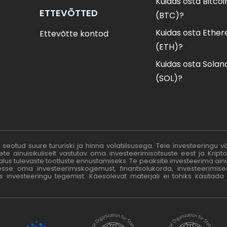
Kuidas osta Bitcoi
ETTEVÕTTED
(BTC)?
Kuidas osta Ethe
Ettevõtte kontod
(ETH)?
Kuidas osta Solan
(SOL)?
 seotud suure tururiski ja hinna volatiilsusega. Teie investeeringu v
te ainuisikuliselt vastutav oma investeerimisotsuste eest ja Kript
 tulevaste tootluste ennustamiseks. Te peaksite investeerima ainult
esse oma investeerimiskogemust, finantsolukorda, investeerimisee
 investeeringu tegemist. Käesolevat materjali ei tohiks käsitada 