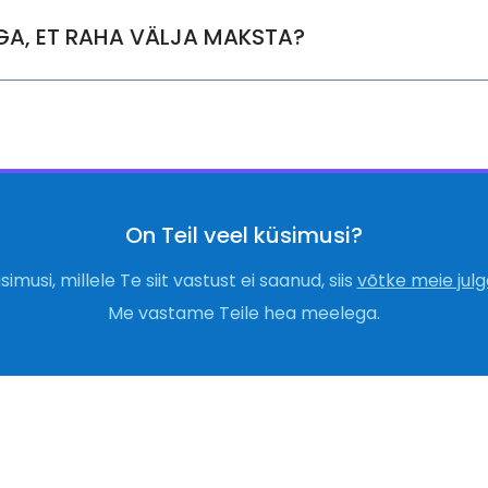
GA, ET RAHA VÄLJA MAKSTA?
On Teil veel küsimusi?
simusi, millele Te siit vastust ei saanud, siis
võtke meie julg
Me
vastame
Teile
hea
meelega
.