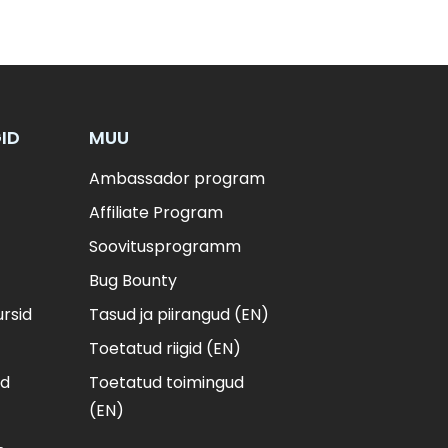
GID
MUU
Ambassador program
Affiliate Program
Soovitusprogramm
Bug Bounty
ursid
Tasud ja piirangud (EN)
Toetatud riigid (EN)
nd
Toetatud toimingud
(EN)