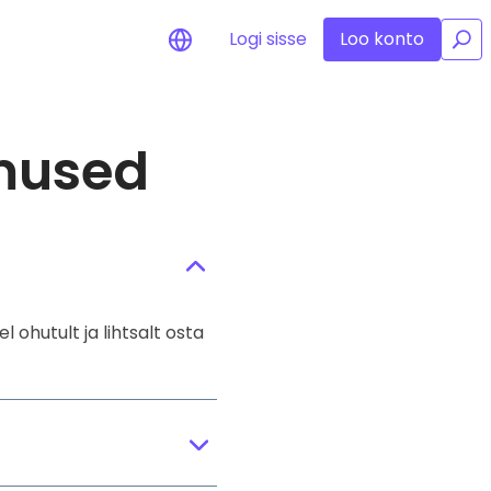
Logi sisse
Loo konto
/
mused
used teie
alusi
alseks
 ohutult ja lihtsalt osta