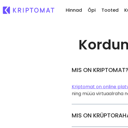
Hinnad
Õpi
Tooted
K
Kordu
Hi
Kõik hinnad
Osta ja müü krüptot
Äsj
Üle 300+ krüptovaluuta
Osta 300+ krüptovaluutat
Ku
Suurimad Tõusjad & Langejad
Vaheta krüptot
vä
Leia investeerimisvõimalusi
Üle 1000 paari valikuvõimaluse
...
MIS ON KRIPTOMAT
Intelligentsed portfooliod
Nutikas viis krüptosse
investeerimiseks
Kriptomat on online pla
ning müüa virtuaalraha n
Kriptomati rahakott
Turvaline ja lihtne krüptorahakott
Investeeringute uuring
MIS ON KRÜPTORAH
Leia oma krüptostrateegia