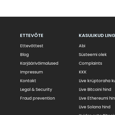
ETTEVÕTE
KASULIKUD LIN
Ettevõttest
Abi
Blog
Süsteemi olek
Karjäärivõimalused
Complaints
Impressum
KKK
Kontakt
Live krüptoraha k
Legal & Security
Live Bitcoini hind
Fraud prevention
Live Ethereumi hi
Live Solana hind