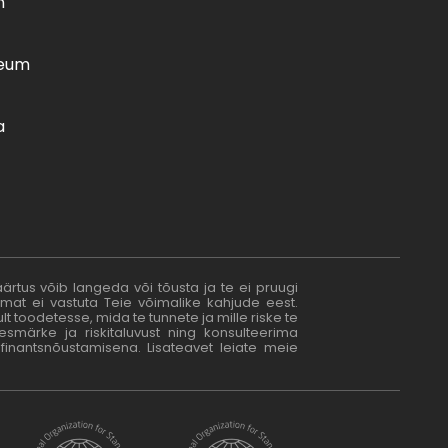
n
reum
a
äärtus võib langeda või tõusta ja te ei pruugi
omat ei vastuta Teie võimalike kahjude eest.
 toodetesse, mida te tunnete ja mille riske te
smärke ja riskitaluvust ning konsulteerima
finantsnõustamisena. Lisateavet leiate meie