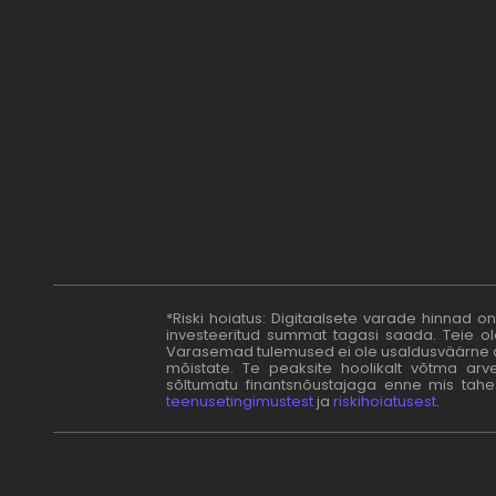
Kč
CZK
kr
NOK
ft
HUF
L
RON
zł
PLN
kr.
DKK
*Riski hoiatus: Digitaalsete varade hinnad on
investeeritud summat tagasi saada. Teie ole
Varasemad tulemused ei ole usaldusväärne alus
mõistate. Te peaksite hoolikalt võtma arv
sõltumatu finantsnõustajaga enne mis tahes
teenusetingimustest
ja
riskihoiatusest
.