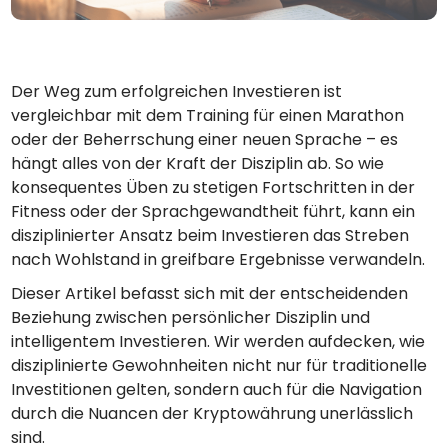
Finde deine Krypto-Strategie
KriptoEarn
Verdienen Sie Prämien für Ihre Kryptowährungen
Der Weg zum erfolgreichen Investieren ist
Tresor
vergleichbar mit dem Training für einen Marathon
Sparen Sie Krypto für Ihre Zukunft
oder der Beherrschung einer neuen Sprache – es
hängt alles von der Kraft der Disziplin ab. So wie
Wiederkehrender Kauf
konsequentes Üben zu stetigen Fortschritten in der
Regelmäßig geplante Investitionen (DCA)
Fitness oder der Sprachgewandtheit führt, kann ein
Preisbenachrichtigungen
disziplinierter Ansatz beim Investieren das Streben
Preisaktualisierungen in Echtzeit für Ihre Lieblings-Token
nach Wohlstand in greifbare Ergebnisse verwandeln.
Dieser Artikel befasst sich mit der entscheidenden
Vermögenswerte erkunden
Entdecken Sie Investitionsmöglichkeiten
Beziehung zwischen persönlicher Disziplin und
intelligentem Investieren. Wir werden aufdecken, wie
Portfolio-Analyse
disziplinierte Gewohnheiten nicht nur für traditionelle
Intelligente Einblicke für eine optimale Performance
Investitionen gelten, sondern auch für die Navigation
durch die Nuancen der Kryptowährung unerlässlich
sind.