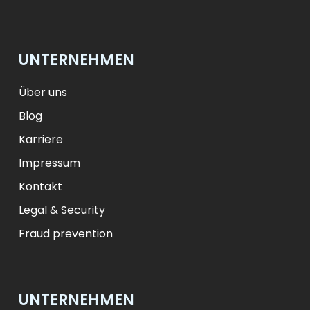
лв.
BGN
fr.
CHF
Kč
CZK
kr
NOK
UNTERNEHMEN
ft
HUF
L
RON
zł
PLN
kr.
DKK
Über uns
Blog
Karriere
Impressum
Kontakt
Legal & Security
Fraud prevention
UNTERNEHMEN