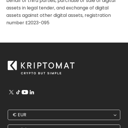
behalf of third parties, purchase or sale of digital
assets in legal tender, and exchange of digital
assets against other digital assets, registration
number E2023-095
€
EUR
€
EUR
kr
SEK