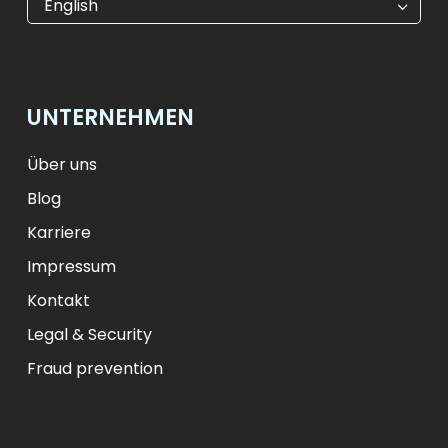
English
$
USD
₺
TRY
лв.
BGN
fr.
CHF
Kč
CZK
kr
NOK
UNTERNEHMEN
ft
HUF
L
RON
zł
PLN
kr.
DKK
Über uns
Blog
Karriere
Impressum
Kontakt
Legal & Security
Fraud prevention