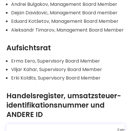
Finde deine Krypto-Strategie
Andrei Bulgakov, Management Board Member
Dejan Davidovic, Management Board member
KriptoEarn
Eduard Kotšetov, Management Board Member
Verdienen Sie Prämien für Ihre Kryptowährungen
Aleksandr Timarov, Management Board Member
Tresor
Sparen Sie Krypto für Ihre Zukunft
Aufsichtsrat
Wiederkehrender Kauf
Regelmäßig geplante Investitionen (DCA)
Ermo Eero, Supervisory Board Member
Preisbenachrichtigungen
Viljar Kahar, Supervisory Board Member
Preisaktualisierungen in Echtzeit für Ihre Lieblings-Token
Erki Koldits, Supervisory Board Member
Vermögenswerte erkunden
Entdecken Sie Investitionsmöglichkeiten
Handelsregister, umsatzsteuer-
identifikationsnummer und
Portfolio-Analyse
Intelligente Einblicke für eine optimale Performance
ANDERE ID
Estnis