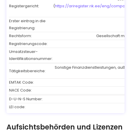
Registergericht:
(
https://ariregister.rik.ee/eng/compan
Erster eintrag in die
Registrierung:
Rechtsform:
Gesellschaft mit 
Registrierungscode:
Umsatzsteuer-
Identifikationsnummer:
Sonstige Finanzdienstleistungen, auße
Tätigkeitsbereiche:
EMTAK Code:
NACE Code:
D-U-N-S Number:
LEI code:
5
Aufsichtsbehörden und Lizenzen