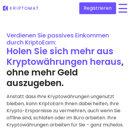
Registrieren
/
Alle Preise
Verdienen Sie passives Einkommen
Mehr als 300+ Kryptowährungen
durch KriptoEarn:
Holen Sie sich mehr aus
Gewinner und Verlierer
Finden Sie Investitionsmöglichkeiten
Kryptowährungen heraus
,
Krypto kaufen und verkaufen
Kaufen Sie über 300 Kryptowährungen
Neu hinzugefügt
ohne mehr Geld
Neu zu Kriptomat hinzugefügte Token
Krypto tauschen
auszugeben.
Über 1.000 Paar-Optionen
Wenn ich für 100 € gekauft habe…
...wäre es heute wert
Intelligente Portfolios
Anstatt dass Ihre Kryptowährungen ungenutzt
Die intelligente Art, um in Kryptowährungen zu investieren
bleiben, kann KriptoEarn Ihnen dabei helfen, Ihre
Krypto-Ersparnisse zu vermehren, auch wenn Sie
Kriptomat Wallet
offline sind, schlafen oder im Büro arbeiten. Ihre
Eine sicheres und einfaches Krypto-Wallet
Kryptowährungen arbeiten für Sie – ganz mühelos.
Investitions-Explorer