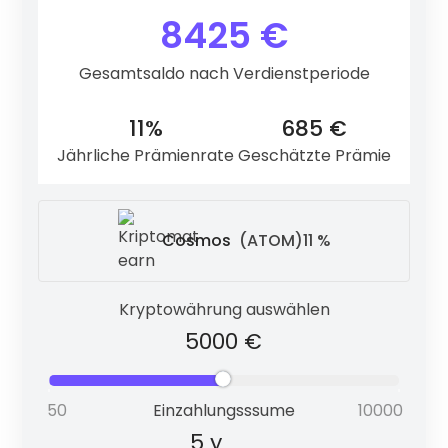
8425 €
Gesamtsaldo nach Verdienstperiode
Cardano
(ADA)
6 %
11%
685 €
Jährliche Prämienrate
Geschätzte Prämie
Polkadot
(DOT)
9 %
Cosmos
(ATOM)
11 %
Kryptowährung auswählen
Tezos
(XTZ)
5.3 %
Einzahlungsssume
Cosmos
(ATOM)
11 %