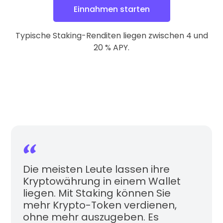
Einnahmen starten
Typische Staking-Renditen liegen zwischen 4 und
20 % APY.
Auf die Warteliste setzen
Auf die Warteliste setzen
Ich verstehe, dass ich mich jederzeit abmelden kann.
Die meisten Leute lassen ihre
Datenschutzerklärung
Kryptowährung in einem Wallet
liegen. Mit Staking können Sie
mehr Krypto-Token verdienen,
ohne mehr auszugeben. Es