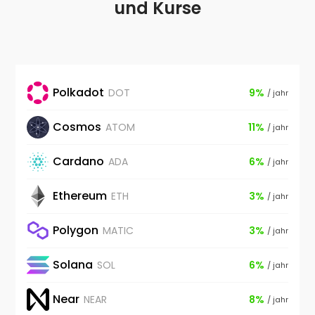
und Kurse
Polkadot
DOT
9%
/ jahr
Cosmos
ATOM
11%
/ jahr
Cardano
ADA
6%
/ jahr
Ethereum
ETH
3%
/ jahr
Polygon
MATIC
3%
/ jahr
Solana
SOL
6%
/ jahr
Near
NEAR
8%
/ jahr