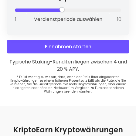
Verdienstperiode auswählen
Polygon
(MATIC)
3 %
Einnahmen starten
Typische Staking-Renditen liegen zwischen 4 und
Solana
(SOL)
6 %
20 % APY.
* Es ist wichtig zu wissen, dass, wenn der Preis Ihrer eingesetzten
Kryptowährungen zu einem höheren Prozentsatz fällt als die Rate, die Sie
verdienen, Sie die Einsatzperiode mit mehr Kryptowährungen, aber einem
niedrigeren oder höheren Nettowert im Vergleich zu Euro oder anderen
Währungen beenden könnten.
Near
(NEAR)
8 %
KriptoEarn Kryptowährungen