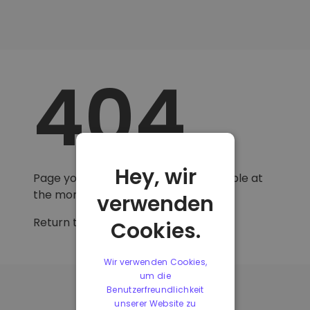
404
Hey, wir
Page you are looking for is not available at
the moment.
verwenden
Return to
homepage
.
Cookies.
Wir verwenden Cookies,
um die
Benutzerfreundlichkeit
unserer Website zu