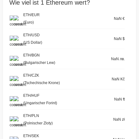
Wie viel ist 1 Ethereum wert?
ETH/EUR
NaN €
(Euro)
ETH/USD
NaN $
(US Dollar)
ETH/BGN
NaN лв.
(Bulgarischer Lew)
ETH/CZK
NaN Kč
(Tschechische Krone)
ETH/HUF
NaN ft
(Ungarischer Forint)
ETH/PLN
NaN zł
(Polnischer Zloty)
ETH/SEK