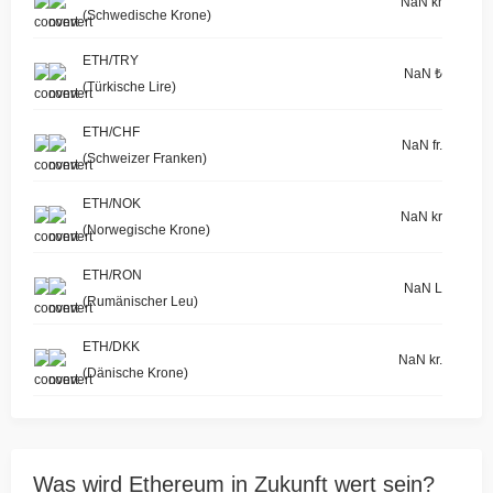
NaN kr
(Schwedische Krone)
ETH/TRY
NaN ₺
(Türkische Lire)
ETH/CHF
NaN fr.
(Schweizer Franken)
ETH/NOK
NaN kr
(Norwegische Krone)
ETH/RON
NaN L
(Rumänischer Leu)
ETH/DKK
NaN kr.
(Dänische Krone)
Was wird Ethereum in Zukunft wert sein?