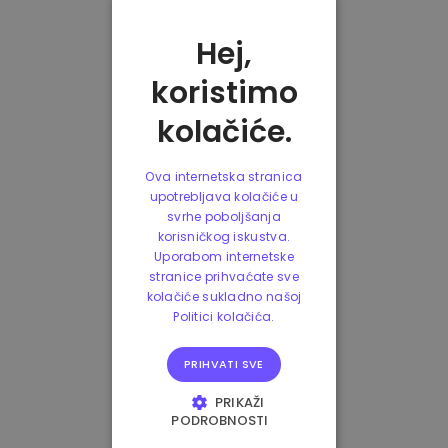
Hej,
koristimo
kolačiće.
Ova internetska stranica
upotrebljava kolačiće u
svrhe poboljšanja
korisničkog iskustva.
Uporabom internetske
stranice prihvaćate sve
kolačiće sukladno našoj
Politici kolačića.
PRIHVATI SVE
PRIKAŽI
PODROBNOSTI