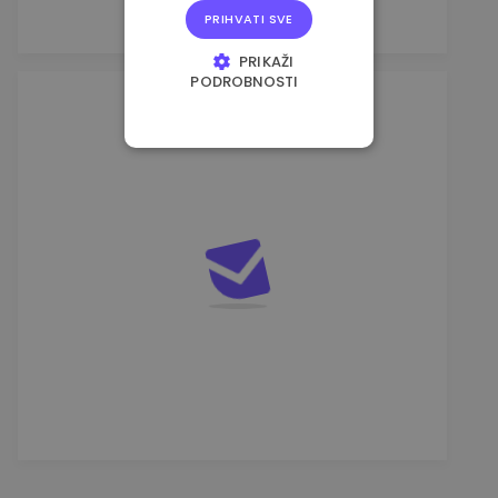
PRIHVATI SVE
PRIKAŽI
PODROBNOSTI
NUŽNO POTREBNI
KOLAČIĆI
IZVEDBA
CILJANOST
FUNKCIONALNOST