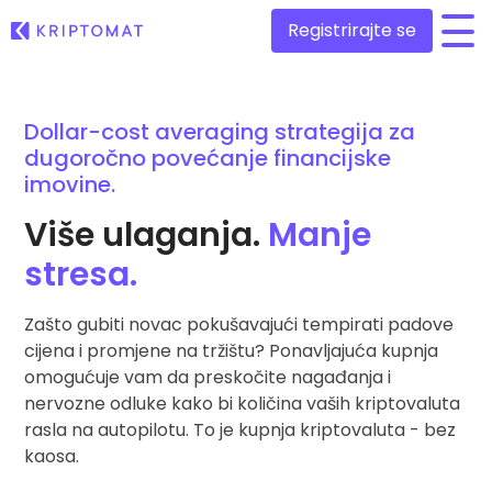
Registrirajte se
/
Sve cijene
Dollar-cost averaging strategija za
Više od 300 kriptovaluta
dugoročno povećanje financijske
imovine.
Najveći Pad i Rast
Pronađite mogućnosti ulaganja
Kupite i prodajte kriptovalute
Više ulaganja.
Manje
Kupite preko 300 kriptovaluta
Nedavno dodani
stresa.
Novi tokeni dodani na Kriptomat
Razmjenite kriptovalute
Više od 1000 parova
Da ste investirali 100 eura u…
Zašto gubiti novac pokušavajući tempirati padove
...danas biste imali
cijena i promjene na tržištu? Ponavljajuća kupnja
Inteligentni portfelji
Pametno ulaganje u kripto
omogućuje vam da preskočite nagađanja i
nervozne odluke kako bi količina vaših kriptovaluta
Kriptomat novčanik
rasla na autopilotu. To je kupnja kriptovaluta - bez
Siguran i jednostavan kripto novčanik
kaosa.
Istraživač ulaganja