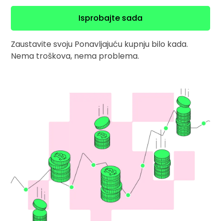
Pronađi svoju kripto strategiju
Isprobajte sada
KriptoEarn
Zaradite kripto nagrade
Zaustavite svoju Ponavljajuću kupnju bilo kada.
Nema troškova, nema problema.
Trezor
Uštedite kriptovalute za svoju budućnost
Ponavljajuća kupnja
Redovita planirana ulaganja (DCA)
Upozorenja o cijenama
Stalna ažuriranja cijena vaših omiljenih tokena
Istražite sredstva
Otkrijte prilike za ulaganje
Analitika portfelja
Pametni uvidi za optimalnu izvedbu