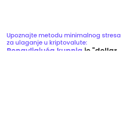
Upoznajte metodu minimalnog stresa
za ulaganje u kriptovalute:
Ponavljajuća kupnja
je "dollar
cost-averaging" strategija
(usrednjavanja troškova u
dolarima) kojoj vjeruje 59 %
kripto ulagača.*
*Prema nedavnim istraživanjima industrije.