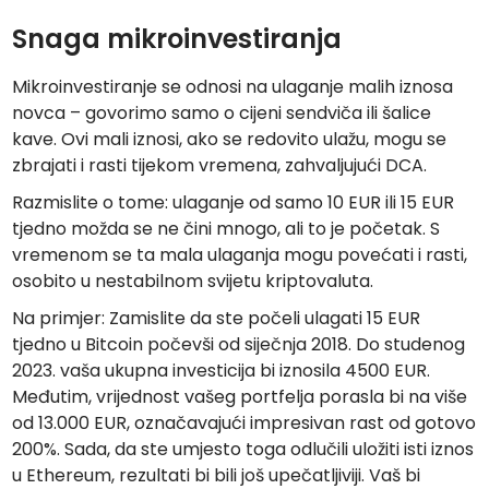
Snaga mikroinvestiranja
Mikroinvestiranje se odnosi na ulaganje malih iznosa
novca – govorimo samo o cijeni sendviča ili šalice
kave. Ovi mali iznosi, ako se redovito ulažu, mogu se
zbrajati i rasti tijekom vremena, zahvaljujući DCA.
Razmislite o tome: ulaganje od samo 10 EUR ili 15 EUR
tjedno možda se ne čini mnogo, ali to je početak. S
vremenom se ta mala ulaganja mogu povećati i rasti,
osobito u nestabilnom svijetu kriptovaluta.
Na primjer: Zamislite da ste počeli ulagati 15 EUR
tjedno u Bitcoin počevši od siječnja 2018. Do studenog
2023. vaša ukupna investicija bi iznosila 4500 EUR.
Međutim, vrijednost vašeg portfelja porasla bi na više
od 13.000 EUR, označavajući impresivan rast od gotovo
200%. Sada, da ste umjesto toga odlučili uložiti isti iznos
u Ethereum, rezultati bi bili još upečatljiviji. Vaš bi