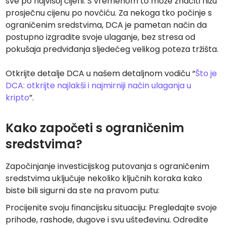
sve po najvišoj cijeni. S vremenom to može značiti nižu
prosječnu cijenu po novčiću. Za nekoga tko počinje s
ograničenim sredstvima, DCA je pametan način da
postupno izgradite svoje ulaganje, bez stresa od
pokušaja predviđanja sljedećeg velikog poteza tržišta.
Otkrijte detalje DCA u našem detaljnom vodiču “
Što je
DCA: otkrijte najlakši i najmirniji način ulaganja u
kripto
”.
Kako započeti s ograničenim
sredstvima?
Započinjanje investicijskog putovanja s ograničenim
sredstvima uključuje nekoliko ključnih koraka kako
biste bili sigurni da ste na pravom putu:
Procijenite svoju financijsku situaciju: Pregledajte svoje
prihode, rashode, dugove i svu ušteđevinu. Odredite