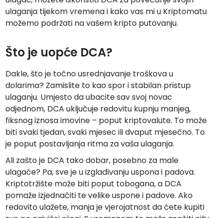
ulaganja tijekom vremena i kako vas mi u Kriptomatu
možemo podržati na vašem kripto putovanju.
Što je uopće DCA?
Dakle, što je točno usrednjavanje troškova u
dolarima? Zamislite to kao spor i stabilan pristup
ulaganju. Umjesto da ubacite sav svoj novac
odjednom, DCA uključuje redovitu kupnju manjeg,
fiksnog iznosa imovine – poput kriptovalute. To može
biti svaki tjedan, svaki mjesec ili dvaput mjesečno. To
je poput postavljanja ritma za vaša ulaganja.
Ali zašto je DCA tako dobar, posebno za male
ulagače? Pa, sve je u izglađivanju uspona i padova.
Kriptotržište može biti poput tobogana, a DCA
pomaže izjednačiti te velike uspone i padove. Ako
redovito ulažete, manja je vjerojatnost da ćete kupiti