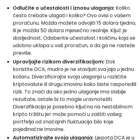
Odlučite o učestalosti i iznosu ulaganja:
Koliko
često trebate ulagati i koliko? Ovo ovisi o vašem
proračunu. Možda možete odvojiti 15 dolara tjedno,
ili je možda 50 dolara mjesečno realnije. Ključ je
dosljednost. Odaberite učestalost i količinu koja se
udobno uklapa u vaš proračun, a da ga ne rasteže
previše.
Upravljajte rizikom diverzifikacijom:
Dok
koristite DCA, mudro je ne stavljati sva jaja u jednu
košaru. Diverzificirajte svoja ulaganja u različite
kriptovalute ili drugu imovinu kako biste rasporedili
rizik. To znači da ako jedno ulaganje ima slabije
rezultate, ostale bi to mogle uravnotežiti.
Diverzifikacija je posebno ključna na nestabilnom
kripto tržištu jer može pomoći u zaštiti vašeg
portfelja od značajnih fluktuacija bilo koje
pojedinačne imovine.
Automatizirajte svoja ulaganja:
Ljepota DCA je u