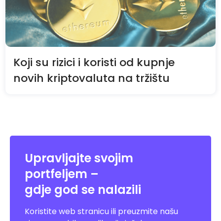
Koji su rizici i koristi od kupnje
novih kriptovaluta na tržištu
Upravljajte svojim
portfeljem –
gdje god se nalazili
Koristite web stranicu ili preuzmite našu