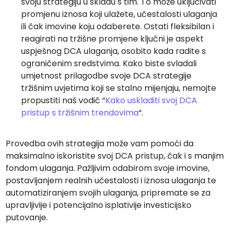
svoju strategiju u skladu s tim. To može uključivati
promjenu iznosa koji ulažete, učestalosti ulaganja
ili čak imovine koju odaberete. Ostati fleksibilan i
reagirati na tržišne promjene ključni je aspekt
uspješnog DCA ulaganja, osobito kada radite s
ograničenim sredstvima. Kako biste svladali
umjetnost prilagodbe svoje DCA strategije
tržišnim uvjetima koji se stalno mijenjaju, nemojte
propustiti naš vodič “
Kako uskladiti svoj DCA
pristup s tržišnim trendovima
“.
Provedba ovih strategija može vam pomoći da
maksimalno iskoristite svoj DCA pristup, čak i s manjim
fondom ulaganja. Pažljivim odabirom svoje imovine,
postavljanjem realnih učestalosti i iznosa ulaganja te
automatiziranjem svojih ulaganja, pripremate se za
upravljivije i potencijalno isplativije investicijsko
putovanje.