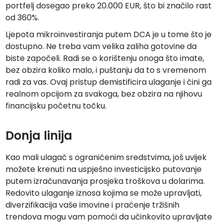
portfelj dosegao preko 20.000 EUR, što bi značilo rast
od 360%.
Ljepota mikroinvestiranja putem DCA je u tome što je
dostupno. Ne treba vam velika zaliha gotovine da
biste započeli. Radi se o korištenju onoga što imate,
bez obzira koliko malo, i puštanju da to s vremenom
radi za vas. Ovaj pristup demistificira ulaganje i čini ga
realnom opcijom za svakoga, bez obzira na njihovu
financijsku početnu točku.
Donja linija
Kao mali ulagač s ograničenim sredstvima, još uvijek
možete krenuti na uspješno investicijsko putovanje
putem izračunavanja prosjeka troškova u dolarima.
Redovito ulaganje iznosa kojima se može upravljati,
diverzifikacija vaše imovine i praćenje tržišnih
trendova mogu vam pomoći da učinkovito upravljate