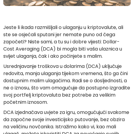
Pronađi svoju kripto strategiju
KriptoEarn
Zaradite kripto nagrade
Jeste li ikada razmišljali o ulaganju u kriptovalute, ali
Trezor
ste se osjećali sputani jer nemate puno od čega
Uštedite kriptovalute za svoju budućnost
započeti? Niste sami, a tu su i dobre vijesti: Dollar-
Cost Averaging (DCA) bi mogla biti vaša ulaznica u
Ponavljajuća kupnja
svijet ulaganja, čak i ako počinjete s malim.
Redovita planirana ulaganja (DCA)
Usrednjavanje troškova u dolarima (DCA) uključuje
Upozorenja o cijenama
redovita, manja ulaganja tijekom vremena, što ga čini
Stalna ažuriranja cijena vaših omiljenih tokena
dostupnim malim ulagačima. Radi se o dosljednosti, a
ne o iznosu, što vam omogućuje da postupno izgradite
Istražite sredstva
Otkrijte prilike za ulaganje
svoj portfelj kriptovaluta bez potrebe za velikim
početnim iznosom.
Analitika portfelja
Pametni uvidi za optimalnu izvedbu
DCA izjednačava uvjete za igru, omogućujući svakome
da započne svoje investicijsko putovanje, bez obzira
na veličinu novčanika. Istražimo kako vi, kao mali
ulagač, možete iskoristiti DCA za povećanje svojih