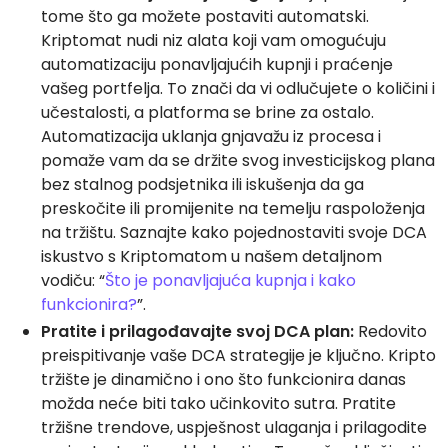
tome što ga možete postaviti automatski.
Kriptomat nudi niz alata koji vam omogućuju
automatizaciju ponavljajućih kupnji i praćenje
vašeg portfelja. To znači da vi odlučujete o količini i
učestalosti, a platforma se brine za ostalo.
Automatizacija uklanja gnjavažu iz procesa i
pomaže vam da se držite svog investicijskog plana
bez stalnog podsjetnika ili iskušenja da ga
preskočite ili promijenite na temelju raspoloženja
na tržištu. Saznajte kako pojednostaviti svoje DCA
iskustvo s Kriptomatom u našem detaljnom
vodiču: “
Što je ponavljajuća kupnja i kako
funkcionira?
”.
Pratite i prilagođavajte svoj DCA plan:
Redovito
preispitivanje vaše DCA strategije je ključno. Kripto
tržište je dinamično i ono što funkcionira danas
možda neće biti tako učinkovito sutra. Pratite
tržišne trendove, uspješnost ulaganja i prilagodite