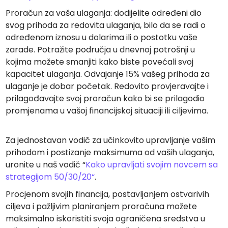
Proračun za vaša ulaganja: dodijelite određeni dio
svog prihoda za redovita ulaganja, bilo da se radi o
određenom iznosu u dolarima ili o postotku vaše
zarade. Potražite područja u dnevnoj potrošnji u
kojima možete smanjiti kako biste povećali svoj
kapacitet ulaganja. Odvajanje 15% vašeg prihoda za
ulaganje je dobar početak. Redovito provjeravajte i
prilagođavajte svoj proračun kako bi se prilagodio
promjenama u vašoj financijskoj situaciji ili ciljevima.
Za jednostavan vodič za učinkovito upravljanje vašim
prihodom i postizanje maksimuma od vaših ulaganja,
uronite u naš vodič “
Kako upravljati svojim novcem sa
strategijom 50/30/20
“
.
Procjenom svojih financija, postavljanjem ostvarivih
ciljeva i pažljivim planiranjem proračuna možete
maksimalno iskoristiti svoja ograničena sredstva u