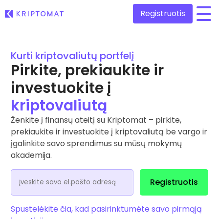
Registruotis
/
Kurti kriptovaliutų portfelį
Visos kainos
Daugiau nei 300 kriptovaliutų
Pirkite, prekiaukite ir
investuokite į
Pelningiausi ir nuostolingiausi
Ieškokite investavimo galimybių
Pirkti ir parduoti kriptovaliutą
kriptovaliutą
Pirkite ir rinkitės iš daugiau nei 300 kriptovaliutų
Kątik pridėta
Ženkite į finansų ateitį su Kriptomat – pirkite,
Naujai įtraukti žetonai Kriptomat platformoje
Keitimasis kriptovaliutomis
prekiaukite ir investuokite į kriptovaliutą be vargo ir
Daugiau nei 1000 porų variantų
įgalinkite savo sprendimus su mūsų mokymų
Kas, jeigu pirkčiau už 100 €…
...šiandien jos vertė būtų
akademija.
Išmanieji portfeliai
Protingas būdas investuoti į kriptovaliutas
Registruotis
Kriptomat piniginė
Saugi ir paprasta kriptovaliutų piniginė
Spustelėkite čia, kad pasirinktumėte savo pirmąją
Investicijų tyrinėtojas