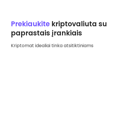
Prekiaukite
kriptovaliuta su
paprastais įrankiais
Kriptomat idealiai tinka atsitiktiniams
prekiautojams, kuriems reikia patogios
prekybos platformos.
Tūkstančiai kriptovaliutų porų
Stebimųjų sąrašai, įspėjimai apie kainas ir kiti
patogūs prekybos įrankiai
Išsamios prekybos diagramos, skirtos
išsamiai analizei
Prekyba kriptovaliuta