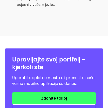
pojasni v vašem jeziku.
Upravljajte svoj portfelj -
kjerkoli ste
Uporabite spletno mesto ali prenesite našo
varno mobilno aplikacijo še danes.
Začnite takoj