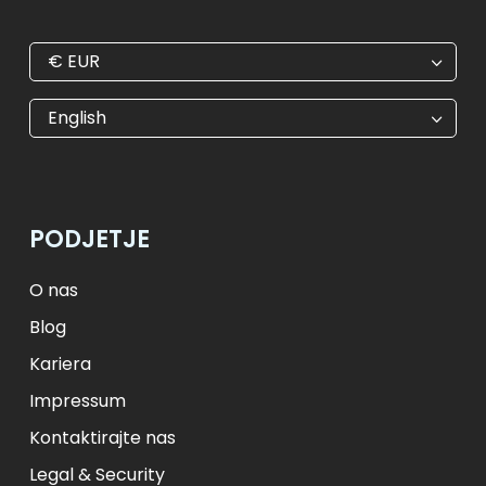
€
EUR
€
EUR
kr
SEK
English
$
USD
₺
TRY
лв.
BGN
fr.
CHF
Kč
CZK
kr
NOK
PODJETJE
ft
HUF
L
RON
zł
PLN
kr.
DKK
O nas
Blog
Kariera
Impressum
Kontaktirajte nas
Legal & Security