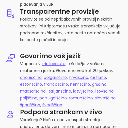
plačevanja v EUR.
Transparentne provizije
Poslovite se od nepričakovanih provizij n skritih
stroškov. Pri Kriptomatu vsaka transakcija vključuje
podrobno razčlenitev, zato boste natančno vedeli,
kaj boste plačali in prejeli.
Govorimo vaš jezik
Vlaganje v
kriptovalute
je še lažje v vašem
maternem jeziku. Govorimo več kot 20 jezikov:
angleščino
,
bolgarščino
,
hrvaščino
,
češčino
,
estonščino
,
francoščino
,
nemščino
,
grščino
,
madžarščino
,
italijanščino
,
latvijščino
,
litovščino
,
poljščino
,
portugalščino
,
romunščino
,
slovaščino
,
španščino
,
švedščino
...
Podpora strankam v živo
Vprašanja? Naša ekipa za uspeh strank je
pripravljena, da vam hitro in prijazno pomaga ter