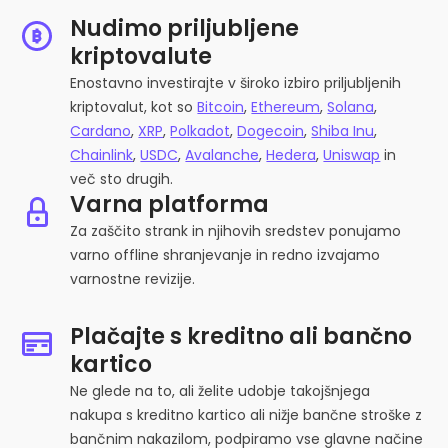
Nudimo priljubljene
kriptovalute
Enostavno investirajte v široko izbiro priljubljenih
kriptovalut, kot so
Bitcoin
,
Ethereum
,
Solana
,
Cardano
,
XRP
,
Polkadot
,
Dogecoin
,
Shiba Inu
,
Chainlink
,
USDC
,
Avalanche
,
Hedera
,
Uniswap
in
več sto drugih.
Varna platforma
Za zaščito strank in njihovih sredstev ponujamo
varno offline shranjevanje in redno izvajamo
varnostne revizije.
Plačajte s kreditno ali bančno
kartico
Ne glede na to, ali želite udobje takojšnjega
nakupa s kreditno kartico ali nižje bančne stroške z
bančnim nakazilom, podpiramo vse glavne načine