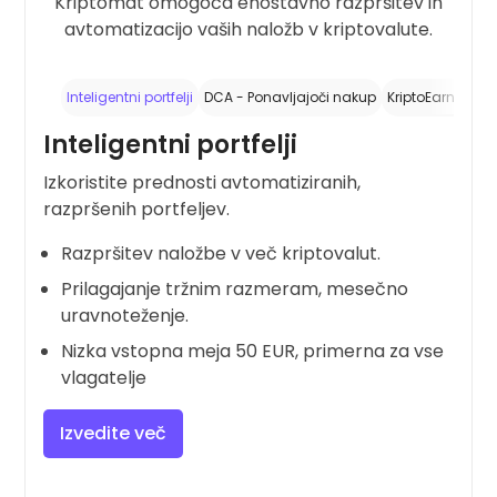
Kriptomat omogoča enostavno razpršitev in
avtomatizacijo vaših naložb v kriptovalute.
Inteligentni portfelji
DCA - Ponavljajoči nakup
KriptoEarn - Sta
Inteligentni portfelji
Izkoristite prednosti avtomatiziranih,
razpršenih portfeljev.
Razpršitev naložbe v več kriptovalut.
Prilagajanje tržnim razmeram, mesečno
uravnoteženje.
Nizka vstopna meja 50 EUR, primerna za vse
vlagatelje
Izvedite več