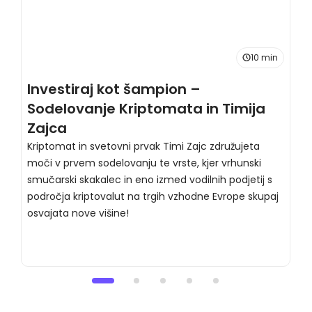
10 min
Investiraj kot šampion –
O
Sodelovanje Kriptomata in Timija
k
Zajca
O
k
Kriptomat in svetovni prvak Timi Zajc združujeta
f
moči v prvem sodelovanju te vrste, kjer vrhunski
r
smučarski skakalec in eno izmed vodilnih podjetij s
področja kriptovalut na trgih vzhodne Evrope skupaj
osvajata nove višine!