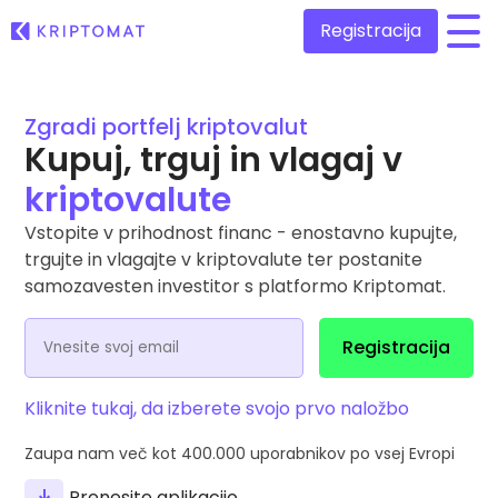
Registracija
/
Zgradi portfelj kriptovalut
Vse cene
Več kot 300 kriptovalut
Kupuj, trguj in vlagaj v
kriptovalute
Največji dobitniki in poraženci
Poiščite naložbene priložnosti
Kupi & Prodaj kripto
Vstopite v prihodnost financ - enostavno kupujte,
Kupite več kot 300 kriptovalut
trgujte in vlagajte v kriptovalute ter postanite
Nedavno dodani
Na novo dodane kriptovalute
samozavesten investitor s platformo Kriptomat.
Menjaj Kripto
Več kot 1.000 menjalnih parov
Kaj če bi kupil 100 EUR…
Registracija
...danes bi bil vreden
Inteligentni portfelji
Pameten način vlaganja v kriptovalute
Kliknite tukaj, da izberete svojo prvo naložbo
Kriptomat denarnica
Varna in enostavna kripto denarnica
Zaupa nam več kot
400.000
uporabnikov po vsej Evropi
Raziskovalec naložb
Prenesite aplikacijo