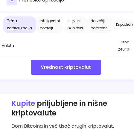
Najdi svojo kripto strategijo
KriptoEarn
Tržna
Inteligentni
Največji
Največji
Zaslužite nagrade s svojim kriptovalutami
KriptoEar
kapitalizacija
portfelji
dobitniki
poraženci
Trezor
Varčujte kriptovalute za svojo prihodnost
Cena
Valuta
24ur %
Ponavljajoči nakup
Redno načrtovane naložbe (DCA)
Vrednost kriptovalut
Opozorila o ceni
Ažurne informacije o cenah vaših najljubših žetonov
Raziščite sredstva
Odkrijte naložbene priložnosti
Kupite
priljubljene in nišne
Analitika portfelja
kriptovalute
Pametni vpogledi za optimalno učinkovitost
Dom Bitcoina in več tisoč drugih kriptovalut.