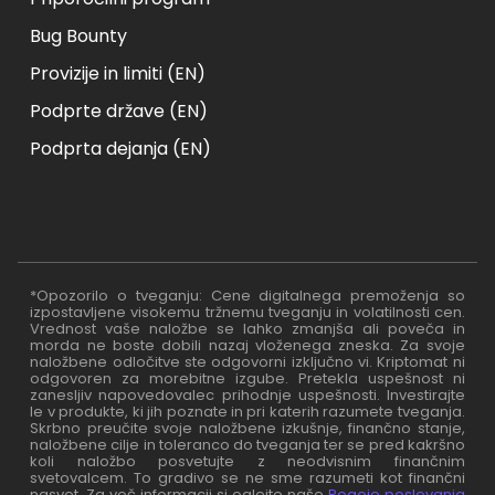
Bug Bounty
Provizije in limiti (EN)
Podprte države (EN)
Podprta dejanja (EN)
*Opozorilo o tveganju: Cene digitalnega premoženja so
izpostavljene visokemu tržnemu tveganju in volatilnosti cen.
Vrednost vaše naložbe se lahko zmanjša ali poveča in
morda ne boste dobili nazaj vloženega zneska. Za svoje
naložbene odločitve ste odgovorni izključno vi. Kriptomat ni
odgovoren za morebitne izgube. Pretekla uspešnost ni
zanesljiv napovedovalec prihodnje uspešnosti. Investirajte
le v produkte, ki jih poznate in pri katerih razumete tveganja.
Skrbno preučite svoje naložbene izkušnje, finančno stanje,
naložbene cilje in toleranco do tveganja ter se pred kakršno
koli naložbo posvetujte z neodvisnim finančnim
svetovalcem. To gradivo se ne sme razumeti kot finančni
nasvet. Za več informacij si oglejte naše
Pogoje poslovanja