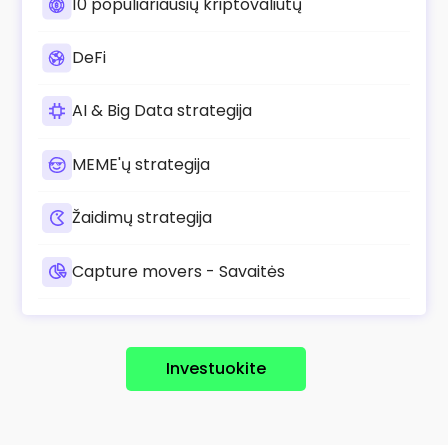
10 populiariausių kriptovaliutų
DeFi
AI & Big Data strategija
MEME'ų strategija
Žaidimų strategija
Capture movers - Savaitės
Investuokite