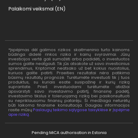
Palaikomi veiksmai (EN)
*Įspėjimas dėl galimos rizikos: skaitmeninio turto kainoms
būdinga didelė rinkos rizika ir kainų svyravimai. Jūsų
investicijos vertė gali sumažėti arba padidėti, o investuotos
sumos galite neatgauti. Tik jūs atsakote už savo investicinius
sprendimus, Kriptomat neatsako už bet kokius nuostolius,
kuriuos galite patirti. Praeities rezultatai nėra patikima
būsimų rezultatų prognozė. Turėtumėte investuoti tik į tuos
produktus, su kuriais esate susipažinę ir kurių riziką
suprantate. Prieš investuodami turėtumėte atidžiai
apsvarstyti savo investavimo patirtį, finansinę padėtį,
investavimo tikslus ir toleruojamą riziką bei pasikonsultuoti
su nepriklausomu finansų patarėju. Ši medžiaga neturėtų
būti laikoma finansine konsultacija. Daugiau informacijos
rasite mūsų
Paslaugų teikimo sąlygose taisyklėse
ir
Įspėjime
apie riziką
.
Pending MiCA authorisation in Estonia