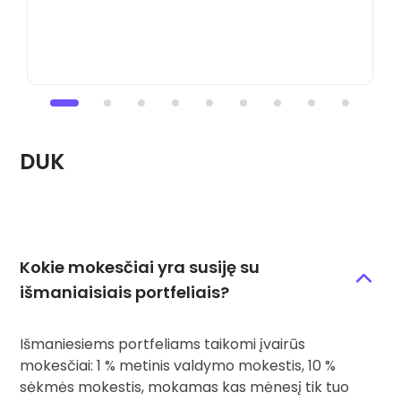
D
DUK
Kokie mokesčiai yra susiję su
išmaniaisiais portfeliais?
Išmaniesiems portfeliams taikomi įvairūs
mokesčiai: 1 % metinis valdymo mokestis, 10 %
sėkmės mokestis, mokamas kas mėnesį tik tuo