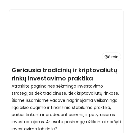
8 min
Geriausia tradicinių ir kriptovaliutų
I
rinkų investavimo praktika
i
Atraskite pagrindines sėkmingo investavimo
strategijas tiek tradicinėse, tiek kriptovaliutų rinkose.
I
Šiame išsamiame vadove nagrinėjama veiksminga
n
ilgalaikio augimo ir finansinio stabilumo praktika,
s
puikiai tinkanti ir pradedantiesiems, ir patyrusiems
v
investuotojams. Ar esate pasirengę užtikrintai naršyti
p
investavimo labirinte?
p