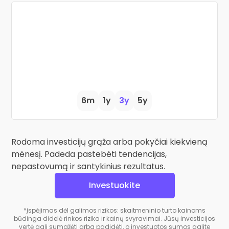
6m
1y
3y
5y
Rodoma investicijų grąža arba pokyčiai kiekvieną
mėnesį. Padeda pastebėti tendencijas,
nepastovumą ir santykinius rezultatus.
Investuokite
*Įspėjimas dėl galimos rizikos: skaitmeninio turto kainoms
būdinga didelė rinkos rizika ir kainų svyravimai. Jūsų investicijos
vertė gali sumažėti arba padidėti, o investuotos sumos galite