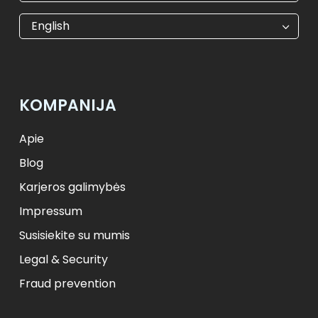
€
EUR
kr
SEK
English
$
USD
₺
TRY
лв.
BGN
fr.
CHF
Kč
CZK
kr
NOK
KOMPANIJA
ft
HUF
L
RON
zł
PLN
kr.
DKK
Apie
Blog
Karjeros galimybės
Impressum
Susisiekite su mumis
Legal & Security
Fraud prevention