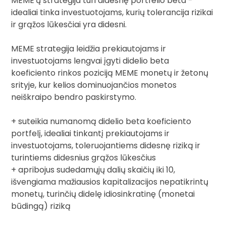
MEME'ų strategija turi didesnę portfelio beta -
idealiai tinka investuotojams, kurių tolerancija rizikai
ir grąžos lūkesčiai yra didesni.
MEME strategija leidžia prekiautojams ir
investuotojams lengvai įgyti didelio beta
koeficiento rinkos poziciją MEME monetų ir žetonų
srityje, kur kelios dominuojančios monetos
neiškraipo bendro paskirstymo.
+ suteikia numanomą didelio beta koeficiento
portfelį, idealiai tinkantį prekiautojams ir
investuotojams, toleruojantiems didesnę riziką ir
turintiems didesnius grąžos lūkesčius
+ apribojus sudedamųjų dalių skaičių iki 10,
išvengiama mažiausios kapitalizacijos nepatikrintų
monetų, turinčių didelę idiosinkratinę (monetai
būdingą) riziką