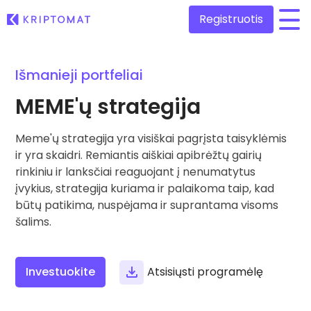
Registruotis
/
Išmanieji portfeliai
Visos kainos
Daugiau nei 300 kriptovaliutų
MEME'ų strategija
Pelningiausi ir nuostolingiausi
Ieškokite investavimo galimybių
Meme'ų strategija yra visiškai pagrįsta taisyklėmis
Pirkti ir parduoti kriptovaliutą
Pirkite ir rinkitės iš daugiau nei 300 kriptovaliutų
ir yra skaidri. Remiantis aiškiai apibrėžtų gairių
Kątik pridėta
rinkiniu ir lanksčiai reaguojant į nenumatytus
Naujai įtraukti žetonai Kriptomat platformoje
Keitimasis kriptovaliutomis
įvykius, strategija kuriama ir palaikoma taip, kad
Daugiau nei 1000 porų variantų
būtų patikima, nuspėjama ir suprantama visoms
Kas, jeigu pirkčiau už 100 €…
...šiandien jos vertė būtų
šalims.
Išmanieji portfeliai
Protingas būdas investuoti į kriptovaliutas
Kriptomat piniginė
Investuokite
Atsisiųsti programėlę
Saugi ir paprasta kriptovaliutų piniginė
Investicijų tyrinėtojas