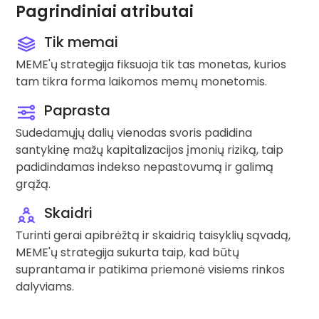
Pagrindiniai atributai
Tik memai
MEME'ų strategija fiksuoja tik tas monetas, kurios
tam tikra forma laikomos memų monetomis.
Paprasta
Sudedamųjų dalių vienodas svoris padidina
santykinę mažų kapitalizacijos įmonių riziką, taip
padidindamas indekso nepastovumą ir galimą
grąžą.
Skaidri
Turinti gerai apibrėžtą ir skaidrią taisyklių sąvadą,
MEME'ų strategija sukurta taip, kad būtų
suprantama ir patikima priemonė visiems rinkos
dalyviams.