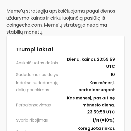
Meme'ų strategija apskaičiuojama pagal dienos
uždarymo kainas ir cirkuliuojančią pasiūlą iš
coingecko.com. Meme'ų strategija neapima
stabilių monetų.
Trumpi faktai
Diena, kainos 23:59:59
Apskaičiuotas dažnis
UTC
Sudedamosios dalys
10
Indekso sudedamųjų
Kas mėnesį,
dalių parinkimas
perbalansuojant
Kas mėnesį, paskutinę
Perbalansavimas
mėnesio dieną,
23:59:59 UTC
Svorio ribojimas
1/N (=10%)
Koreguota rinkos