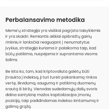
Perbalansavimo metodika
Meme'ų strategija yra visiškai pagrįsta taisyklėmis
ir yra skaidri. Remiantis aiškiai apibrėžtų gairių
rinkiniu ir lanksčiai reaguojant į nenumatytus
įvykius, strategija kuriama ir palaikoma taip, kad
būtų patikima, nuspėjama ir suprantama visoms
šalims.
Be kita ko, tam, kad kriptovaliuta galėtų būti
įtraukta į indeksą, ji turi turėti pakankamą rinkos
vertę, likvidumą, saugumą ir patikimą duomenų
srautą iš biržų. Vienodas sudedamųjų dalių svoris
didina santykinę mažos kapitalizacijos įmonių
poziciją, taip padidindamas indekso kintamumą ir
galimą grąžą.