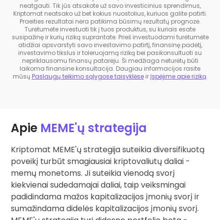
neatgauti. Tik jūs atsakote už savo investicinius sprendimus,
Kriptomat neatsako už bet kokius nuostolius, kuriuos galite patirti.
Praeities rezultatai nėra patikima būsimų rezultatų prognozė.
Turėtumėte investuoti tik į tuos produktus, su kuriais esate
susipažinę ir kurių riziką suprantate. Prieš investuodami turėtumėte
atidžiai apsvarstyti savo investavimo patirtį, finansinę padėtį,
investavimo tikslus ir toleruojamą riziką bei pasikonsultuoti su
nepriklausomu finansų patarėju. Ši medžiaga neturėtų būti
laikoma finansine konsultacija. Daugiau informacijos rasite
mūsų
Paslaugų teikimo sąlygose taisyklėse
ir
Įspėjime apie riziką
.
Apie
MEME'ų strategija
Kriptomat MEME'ų strategija suteikia diversifikuotą
poveikį turbūt smagiausiai kriptovaliutų daliai -
memų monetoms. Ji suteikia vienodą svorį
kiekvienai sudedamajai daliai, taip veiksmingai
padidindama mažos kapitalizacijos įmonių svorį ir
sumažindama didelės kapitalizacijos įmonių svorį.