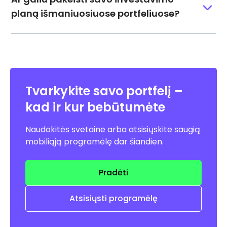
planą išmaniuosiuose portfeliuose?
Tvarkykite savo portfelį –
kad ir kur bebūtumėte
Naudokitės svetaine arba atsisiųskite saugią
mobiliąją programėlę dar šiandien.
Pradėti
Atsisiųsti programėlę