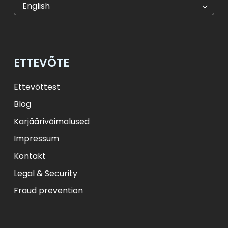
€
EUR
kr
SEK
English
$
USD
₺
TRY
лв.
BGN
fr.
CHF
Kč
CZK
kr
NOK
ETTEVÕTE
ft
HUF
L
RON
zł
PLN
kr.
DKK
Ettevõttest
Blog
Karjäärivõimalused
Impressum
Kontakt
Legal & Security
Fraud prevention