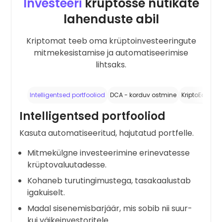
Investeeri
krüptosse nutikate
lahenduste abil
Kriptomat teeb oma krüptoinvesteeringute
mitmekesistamise ja automatiseerimise
lihtsaks.
Intelligentsed portfooliod
DCA - korduv ostmine
KriptoEarn –
Intelligentsed portfooliod
Kasuta automatiseeritud, hajutatud portfelle.
Mitmekülgne investeerimine erinevatesse
krüptovaluutadesse.
Kohaneb turutingimustega, tasakaalustab
igakuiselt.
Madal sisenemisbarjäär, mis sobib nii suur-
kui väikeinvestoritele.