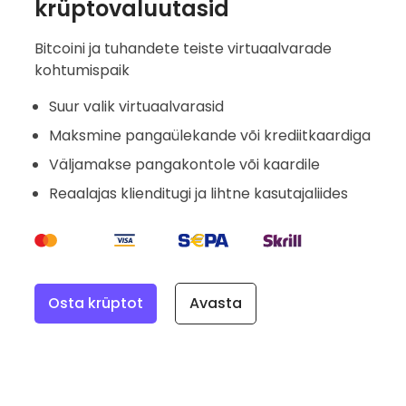
krüptovaluutasid
Bitcoini ja tuhandete teiste virtuaalvarade
kohtumispaik
Suur valik virtuaalvarasid
Maksmine pangaülekande või krediitkaardiga
Väljamakse pangakontole või kaardile
Reaalajas klienditugi ja lihtne kasutajaliides
Osta krüptot
Avasta