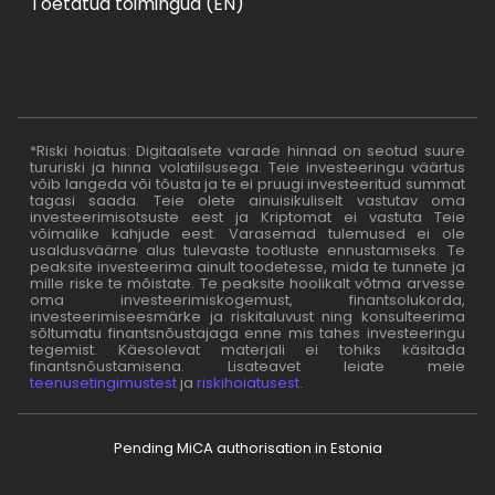
Toetatud toimingud (EN)
*Riski hoiatus: Digitaalsete varade hinnad on seotud suure
tururiski ja hinna volatiilsusega. Teie investeeringu väärtus
võib langeda või tõusta ja te ei pruugi investeeritud summat
tagasi saada. Teie olete ainuisikuliselt vastutav oma
investeerimisotsuste eest ja Kriptomat ei vastuta Teie
võimalike kahjude eest. Varasemad tulemused ei ole
usaldusväärne alus tulevaste tootluste ennustamiseks. Te
peaksite investeerima ainult toodetesse, mida te tunnete ja
mille riske te mõistate. Te peaksite hoolikalt võtma arvesse
oma investeerimiskogemust, finantsolukorda,
investeerimiseesmärke ja riskitaluvust ning konsulteerima
sõltumatu finantsnõustajaga enne mis tahes investeeringu
tegemist. Käesolevat materjali ei tohiks käsitada
finantsnõustamisena. Lisateavet leiate meie
teenusetingimustest
ja
riskihoiatusest
.
Pending MiCA authorisation in Estonia