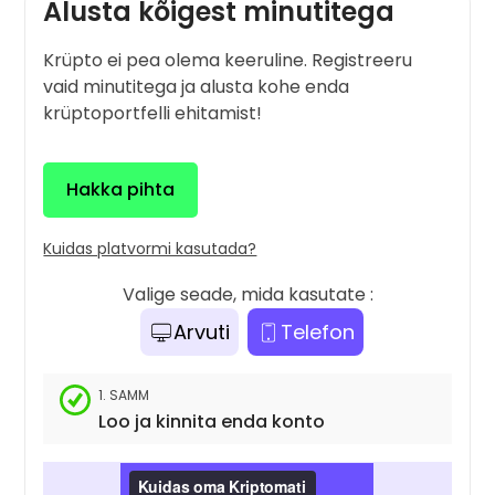
Alusta kõigest minutitega
Krüpto ei pea olema keeruline. Registreeru
vaid minutitega ja alusta kohe enda
krüptoportfelli ehitamist!
Hakka pihta
Kuidas platvormi kasutada?
Valige seade, mida kasutate :
Arvuti
Telefon
1. SAMM
Loo ja kinnita enda konto