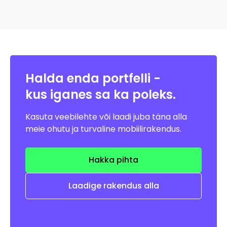
Halda enda portfelli -
kus iganes sa
ka poleks.
Kasuta veebilehte või laadi juba täna alla
meie ohutu ja turvaline mobiilirakendus.
Hakka pihta
Laadige rakendus alla