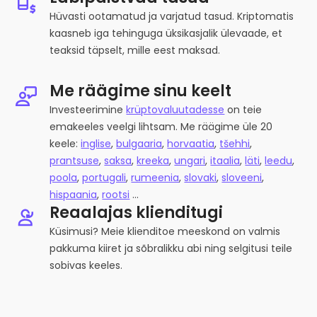
Hüvasti ootamatud ja varjatud tasud. Kriptomatis
kaasneb iga tehinguga üksikasjalik ülevaade, et
teaksid täpselt, mille eest maksad.
Me räägime sinu keelt
Investeerimine
krüptovaluutadesse
on teie
emakeeles veelgi lihtsam. Me räägime üle 20
keele:
inglise
,
bulgaaria
,
horvaatia
,
tšehhi
,
prantsuse
,
saksa
,
kreeka
,
ungari
,
itaalia
,
läti
,
leedu
,
poola
,
portugali
,
rumeenia
,
slovaki
,
sloveeni
,
hispaania
,
rootsi
...
Reaalajas klienditugi
Küsimusi? Meie klienditoe meeskond on valmis
pakkuma kiiret ja sõbralikku abi ning selgitusi teile
sobivas keeles.