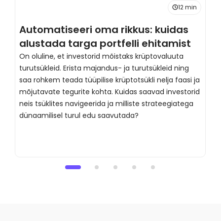
12 min
Automatiseeri oma rikkus: kuidas
T
alustada targa portfelli ehitamist
t
p
On oluline, et investorid mõistaks krüptovaluuta
turutsükleid. Erista majandus- ja turutsükleid ning
t
saa rohkem teada tüüpilise krüptotsükli nelja faasi ja
U
mõjutavate tegurite kohta. Kuidas saavad investorid
k
neis tsüklites navigeerida ja milliste strateegiatega
B
dünaamilisel turul edu saavutada?
s
k
p