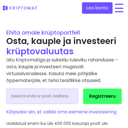
Loo konto
/
Ehita omale krüptoportfell
Kõik hinnad
Üle 300+ krüptovaluuta
Osta, kauple ja investeeri
krüptovaluutas
Suurimad Tõusjad & Langejad
Leia investeerimisvõimalusi
Osta ja müü krüptot
Liitu Kriptomatiga ja sukeldu tuleviku rahandusse –
Osta 300+ krüptovaluutat
osta, kauple ja investeeri mugavalt
Hiljuti lisatud
Äsja Kriptomatti lisatud tokenid
virtuaalvaradesse. Kasuta meie põhjalike
Vaheta krüptot
õppematerjale, et teha teadlikke otsuseid.
Üle 1000 paari valikuvõimaluse
Kui oleksin ostnud 100 € väärtuses…
...täna oleks selle väärtus
Intelligentsed portfooliod
Registreeru
Nutikas viis krüptosse investeerimiseks
Kriptomati rahakott
Klõpsake siin, et valida oma esimene investeering
Turvaline ja lihtne krüptorahakott
Usaldatud enam kui üle
400 000
kasutaja poolt üle
Investeeringute uuring