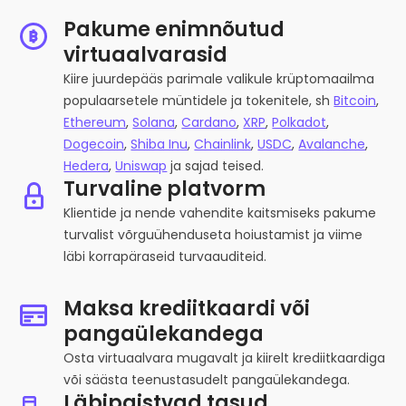
Pakume enimnõutud
virtuaalvarasid
Kiire juurdepääs parimale valikule krüptomaailma
populaarsetele müntidele ja tokenitele, sh
Bitcoin
,
Ethereum
,
Solana
,
Cardano
,
XRP
,
Polkadot
,
Dogecoin
,
Shiba Inu
,
Chainlink
,
USDC
,
Avalanche
,
Hedera
,
Uniswap
ja sajad teised.
Turvaline platvorm
Klientide ja nende vahendite kaitsmiseks pakume
turvalist võrguühenduseta hoiustamist ja viime
läbi korrapäraseid turvaauditeid.
Maksa krediitkaardi või
pangaülekandega
Osta virtuaalvara mugavalt ja kiirelt krediitkaardiga
või säästa teenustasudelt pangaülekandega.
Läbipaistvad tasud