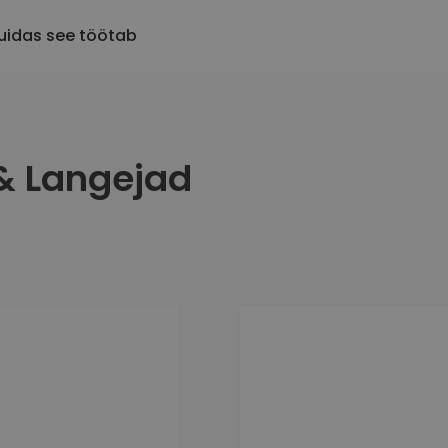
4
 for is not available at the moment.
e
.