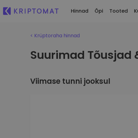
40
Page you are looking
Return to
homepag