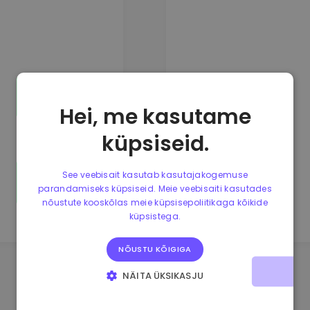
Hei, me kasutame
küpsiseid.
See veebisait kasutab kasutajakogemuse
parandamiseks küpsiseid. Meie veebisaiti kasutades
nõustute kooskõlas meie küpsisepoliitikaga kõikide
küpsistega.
NÕUSTU KÕIGIGA
NÄITA ÜKSIKASJU
HÄDAVAJALIKUD KÜPSISED