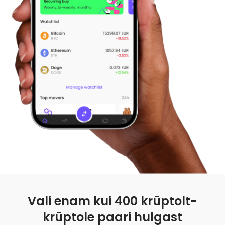
Leia oma krüptostrateegia
KriptoEarn
Teeni krüptoga preemiaid
Varakamber
Säästke krüptot oma tuleviku jaoks
Korduv ost
Regulaarselt planeeritud investeeringud (DCA)
Hinnateavitused
Reaalajas hinnavärskendused teie lemmiktokenitele
Avasta varasid
Avasta investeerimisvõimalusi
Portfellianalüüs
Nutikad ülevaated optimaalseks jõudluseks
Vali enam kui 400 krüptolt-
krüptole paari hulgast