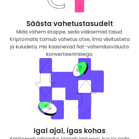
Säästa vahetustasudelt
Mida vähem etappe, seda väiksemad tasud.
Kriptomatis toimub vahetus otse, ilma viivitusteta
ja kuludeta, mis kaasnevad fiat-vahendusvaluuta
konverteerimisega.
Igal ajal, igas kohas
Kriptomati rakendus töötab igal pool, kus te seda