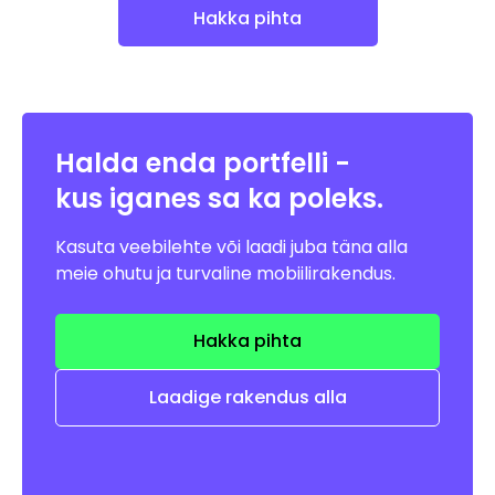
Hakka pihta
Halda enda portfelli -
kus iganes sa
ka poleks.
Kasuta veebilehte või laadi juba täna alla
meie ohutu ja turvaline mobiilirakendus.
Hakka pihta
Laadige rakendus alla