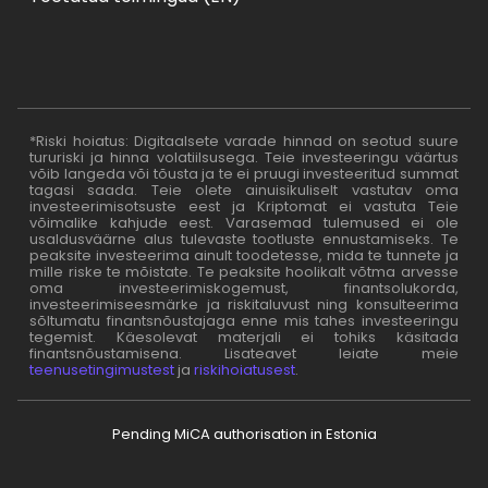
*Riski hoiatus: Digitaalsete varade hinnad on seotud suure
tururiski ja hinna volatiilsusega. Teie investeeringu väärtus
võib langeda või tõusta ja te ei pruugi investeeritud summat
tagasi saada. Teie olete ainuisikuliselt vastutav oma
investeerimisotsuste eest ja Kriptomat ei vastuta Teie
võimalike kahjude eest. Varasemad tulemused ei ole
usaldusväärne alus tulevaste tootluste ennustamiseks. Te
peaksite investeerima ainult toodetesse, mida te tunnete ja
mille riske te mõistate. Te peaksite hoolikalt võtma arvesse
oma investeerimiskogemust, finantsolukorda,
investeerimiseesmärke ja riskitaluvust ning konsulteerima
sõltumatu finantsnõustajaga enne mis tahes investeeringu
tegemist. Käesolevat materjali ei tohiks käsitada
finantsnõustamisena. Lisateavet leiate meie
teenusetingimustest
ja
riskihoiatusest
.
Pending MiCA authorisation in Estonia