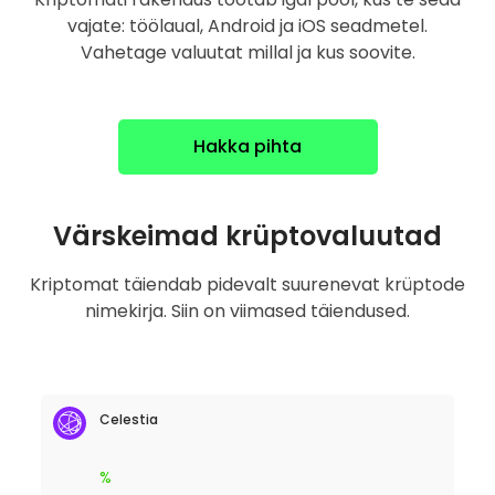
vajate: töölaual, Android ja iOS seadmetel.
Vahetage valuutat millal ja kus soovite.
Hakka pihta
Värskeimad krüptovaluutad
Kriptomat täiendab pidevalt suurenevat krüptode
nimekirja. Siin on viimased täiendused.
Celestia
%