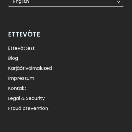
English
$
USD
₺
TRY
лв.
BGN
fr.
CHF
Kč
CZK
kr
NOK
ETTEVÕTE
ft
HUF
L
RON
zł
PLN
kr.
DKK
Ettevõttest
Blog
Karjäärivõimalused
Impressum
Kontakt
Legal & Security
Fraud prevention