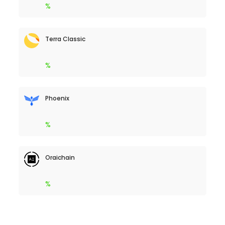
%
Terra Classic
%
Phoenix
%
Oraichain
%