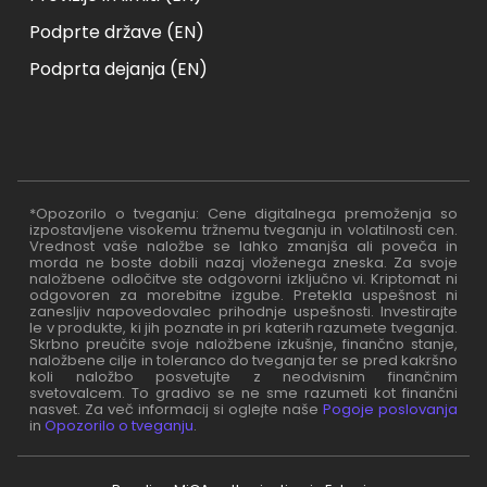
Podprte države (EN)
Podprta dejanja (EN)
*Opozorilo o tveganju: Cene digitalnega premoženja so
izpostavljene visokemu tržnemu tveganju in volatilnosti cen.
Vrednost vaše naložbe se lahko zmanjša ali poveča in
morda ne boste dobili nazaj vloženega zneska. Za svoje
naložbene odločitve ste odgovorni izključno vi. Kriptomat ni
odgovoren za morebitne izgube. Pretekla uspešnost ni
zanesljiv napovedovalec prihodnje uspešnosti. Investirajte
le v produkte, ki jih poznate in pri katerih razumete tveganja.
Skrbno preučite svoje naložbene izkušnje, finančno stanje,
naložbene cilje in toleranco do tveganja ter se pred kakršno
koli naložbo posvetujte z neodvisnim finančnim
svetovalcem. To gradivo se ne sme razumeti kot finančni
nasvet. Za več informacij si oglejte naše
Pogoje poslovanja
in
Opozorilo o tveganju
.