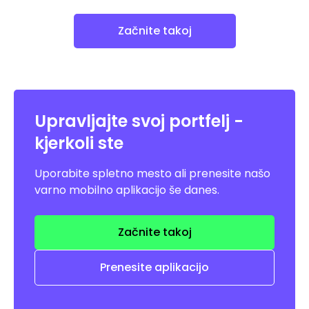
Začnite takoj
Upravljajte svoj portfelj -
kjerkoli ste
Uporabite spletno mesto ali prenesite našo
varno mobilno aplikacijo še danes.
Začnite takoj
Prenesite aplikacijo