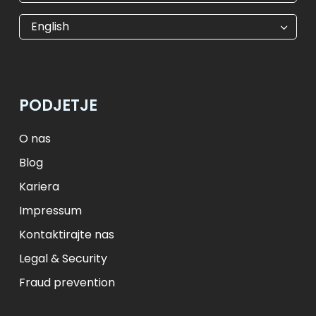
€
EUR
kr
SEK
English
$
USD
₺
TRY
лв.
BGN
fr.
CHF
Kč
CZK
kr
NOK
PODJETJE
ft
HUF
L
RON
zł
PLN
kr.
DKK
O nas
Blog
Kariera
Impressum
Kontaktirajte nas
Legal & Security
Fraud prevention