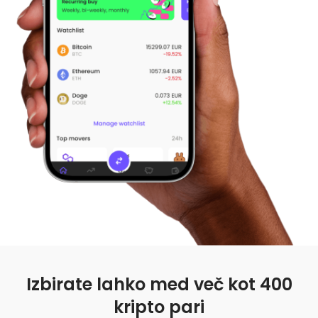
Najdi svojo kripto strategijo
KriptoEarn
Zaslužite nagrade s svojim kriptovalutami
Trezor
Varčujte kriptovalute za svojo prihodnost
Ponavljajoči nakup
Redno načrtovane naložbe (DCA)
Opozorila o ceni
Ažurne informacije o cenah vaših najljubših žetonov
Raziščite sredstva
Odkrijte naložbene priložnosti
Analitika portfelja
Pametni vpogledi za optimalno učinkovitost
Izbirate lahko med več kot 400
kripto pari