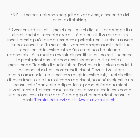
*N.B.: le percentuali sono soggette a variazioni, a seconda del
premio di staking.
* Avvertenze dei rischi: i prezzi degli asset digitali sono soggetti a
elevati rischi di mercato e volatilità dei prezzi. Il valore del tuo
investimento può salire o scendere e potresti non riuscire a riavere
l’importo investito. Tu sei esclusivamente responsabile delle tue
decisioni di investimento e Kriptomat non ha alcuna
responsabilità in merito a eventuali perdite in cui potresti incorrere.
Le prestazioni passate non costituiscono un elemento di
previsione affidabile di quelle future. Devi investire solo in prodotti
che conosci e di cui comprendi i rischi. Dovresti valutare
accuratamente la tua esperienza negli investimenti, i tuoi obiettivi
di investimento e la tua tolleranza dei rischi, nonché rivolgerti a un
consulente finanziario indipendente prima di fare qualsiasi
investimento. Il presente materiale non deve essere inteso come
una consulenza finanziaria. Per maggiori informazioni, consulta i
nostri
Termini del servizio
e le
Avvertenze sui rischi
.