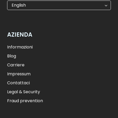
€
EUR
kr
SEK
English
$
USD
₺
TRY
лв.
BGN
fr.
CHF
Kč
CZK
kr
NOK
AZIENDA
ft
HUF
L
RON
zł
PLN
kr.
DKK
Informazioni
Blog
Carriere
Impressum
Contattaci
Legal & Security
Fraud prevention