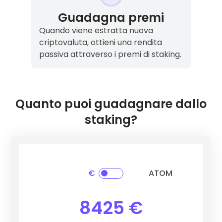
Guadagna premi
Quando viene estratta nuova
criptovaluta, ottieni una rendita
passiva attraverso i premi di staking.
Quanto puoi guadagnare dallo
staking?
€
ATOM
Ethereum
(ETH)
3 %
8425 €