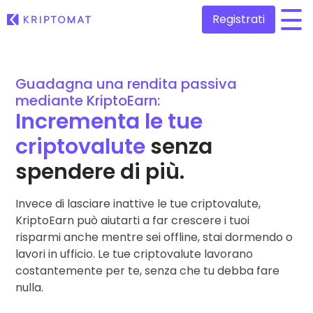
Registrati
/
Tutti i prezzi
Guadagna una rendita passiva
Più di 300 criptovalute
mediante KriptoEarn:
Incrementa le tue
Top Vincitori & Perdenti
Trova opportunità di investimento
criptovalute
senza
Compra e vendi criptovalute
Compra più di 300 criptovalute
Aggiunte di recente
spendere di più.
Token appena aggiunti su Kriptomat
Scambia criptovalute
Oltre 1.000 combinazioni di coppie
Invece di lasciare inattive le tue criptovalute,
Cosa sarebbe successo se avessi acquistato 100€ di…
...oggi il valore sarebbe
KriptoEarn può aiutarti a far crescere i tuoi
Portafogli intelligenti
risparmi anche mentre sei offline, stai dormendo o
L’investimento intelligente in criptovalute
lavori in ufficio. Le tue criptovalute lavorano
Wallet Kriptomat
costantemente per te, senza che tu debba fare
Un wallet di criptovalute semplice e sicuro
nulla.
Scoperta investimenti