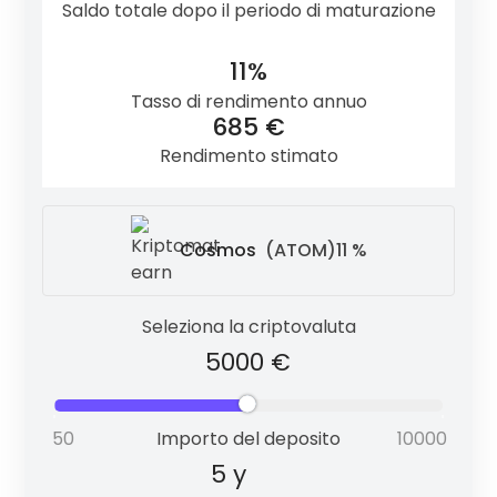
Saldo totale dopo il periodo di maturazione
Cardano
(ADA)
6 %
11%
Tasso di rendimento annuo
685 €
Polkadot
(DOT)
9 %
Rendimento stimato
Cosmos
(ATOM)
11 %
Tezos
(XTZ)
5.3 %
Seleziona la criptovaluta
Cosmos
(ATOM)
11 %
Importo del deposito