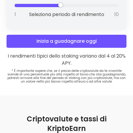
Polygon
(MATIC)
3 %
Seleziona periodo di rendimento
Inizia a guadagnare oggi
Solana
(SOL)
6 %
I rendimenti tipici dello staking variano dal 4 al 20%
APY.
* È importante sapere che, se il prezzo delle criptovalute da te investite
scende di una percentuale più alta rispetto al tasso che stai guadagnando,
Near
(NEAR)
8 %
potresti arrivare alla fine del periodo di staking con più criptovalute, ma con
un valore netto più basso rispetto all’euro o ad altre valute.
Criptovalute e tassi di
KriptoEarn