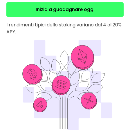
Trova la tua strategia crypto
Inizia a guadagnare oggi
KriptoEarn
Guadagna premi sulle tue criptovalute
I rendimenti tipici dello staking variano dal 4 al 20%
APY.
Salvadanaio
Risparmia criptovalute per il tuo futuro
Acquisto ricorrente
Investimenti pianificati su base regolare (DCA)
Avvisi di prezzo
Aggiornamenti dei prezzi in tempo reale dei tuoi token preferiti
Scopri asset
Scopri opportunità di investimento
Analisi dei dati del portafoglio
Informazioni utili per performance ottimali