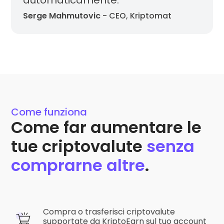
Serge Mahmutovic
- CEO, Kriptomat
Comprendo di poter annullare l’iscrizione in qualunque
momento.
Politica della privacy
Come funziona
Come far aumentare le
tue criptovalute
senza
comprarne altre
.
Compra o trasferisci criptovalute
supportate da KriptoEarn sul tuo account