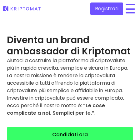
Registrati
/
Tutti i prezzi
Diventa un brand
Più di 300 criptovalute
ambassador di Kriptomat
Top Vincitori & Perdenti
Aiutaci a costruire la piattaforma di criptovalute
Trova opportunità di investimento
Compra e vendi criptovalute
più in rapida crescita, semplice e sicura in Europa.
Compra più di 300 criptovalute
Aggiunte di recente
La nostra missione è rendere la criptovaluta
Token appena aggiunti su Kriptomat
Scambia criptovalute
accessibile a tutti offrendo la piattaforma di
Oltre 1.000 combinazioni di coppie
criptovalute più semplice e affidabile in Europa.
Cosa sarebbe successo se avessi acquistato 100€ di…
Investire in criptovalute può essere complicato,
...oggi il valore sarebbe
Portafogli intelligenti
ecco perché il nostro motto è:
“Le cose
L’investimento intelligente in criptovalute
complicate a noi. Semplici per te.”
.
Wallet Kriptomat
Un wallet di criptovalute semplice e sicuro
Candidati ora
Scoperta investimenti