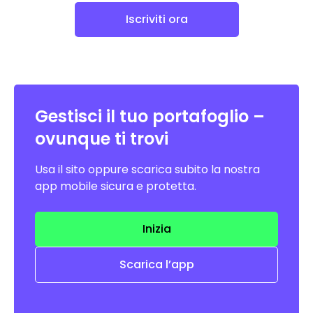
Iscriviti ora
Gestisci il tuo portafoglio –
ovunque ti trovi
Usa il sito oppure scarica subito la nostra
app mobile sicura e protetta.
Inizia
Scarica l’app