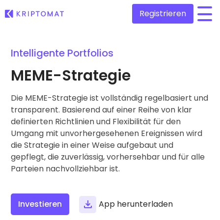
Registrieren
/
Intelligente Portfolios
Alle Preise
Mehr als 300+ Kryptowährungen
MEME-Strategie
Gewinner und Verlierer
Finden Sie Investitionsmöglichkeiten
Die MEME-Strategie ist vollständig regelbasiert und
Krypto kaufen und verkaufen
Kaufen Sie über 300 Kryptowährungen
transparent. Basierend auf einer Reihe von klar
Neu hinzugefügt
definierten Richtlinien und Flexibilität für den
Neu zu Kriptomat hinzugefügte Token
Krypto tauschen
Umgang mit unvorhergesehenen Ereignissen wird
Über 1.000 Paar-Optionen
die Strategie in einer Weise aufgebaut und
Wenn ich für 100 € gekauft habe…
...wäre es heute wert
gepflegt, die zuverlässig, vorhersehbar und für alle
Intelligente Portfolios
Die intelligente Art, um in Kryptowährungen zu investieren
Parteien nachvollziehbar ist.
Kriptomat Wallet
Eine sicheres und einfaches Krypto-Wallet
Investieren
App herunterladen
Investitions-Explorer