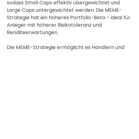
sodass Small Caps effektiv übergewichtet und
Large Caps untergewichtet werden. Die MEME-
Strategie hat ein höheres Portfolio-Beta – ideal für
Anleger mit höherer Risikotoleranz und
Renditeerwartungen.
Die MEME-Strategie ermöglicht es Händlern und
Anlegern, auf einfache Weise ein hohes Beta-
Marktengagement in MEME-Coins und -Token zu
erzielen, bei dem wenige dominante Coins die
allgemeine Allokation nicht verzerren.
+ bietet ein impliziertes Portfolio mit hohem Beta,
ideal für Anleger und Investoren mit höherer
Risikotoleranz und Renditeerwartungen
+ Durch die Begrenzung der Anzahl der
Bestandteile auf 10 werden unbewährte Coins mit
geringster Marktkapitalisierung und hohem
idiosynkratischem (coinspezifischem) Risiko